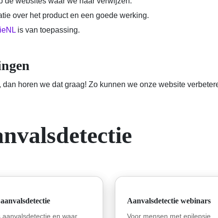
 op de websites waar we naar verwijzen.
atie over het product en een goede werking.
sieNL
is van toepassing.
ingen
, dan horen we dat graag! Zo kunnen we onze website verbetere
nvalsdetectie
aanvalsdetectie
Aanvalsdetectie webinars
s aanvalsdetectie en waar
Voor mensen met epilepsie,