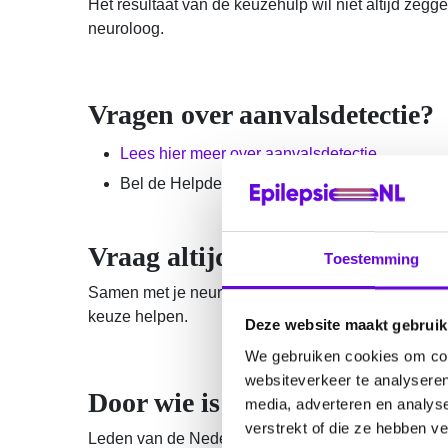
Het resultaat van de keuzehulp wil niet altijd zegg
neuroloog.
Vragen over aanvalsdetectie?
Lees hier meer over aanvalsdetectie.
Bel de Helpdesk aanvalsdetectie. Je vindt
hier
Vraag altijd advies aan je neu
Toestemming
Samen met je neuroloog moet je bekijken of en wel
keuze helpen.
Deze website maakt gebruik
We gebruiken cookies om cont
websiteverkeer te analyseren
Door wie is de keuzehulp gem
media, adverteren en analys
verstrekt of die ze hebben v
Leden van de Nederlandse Vereniging voor Neurol