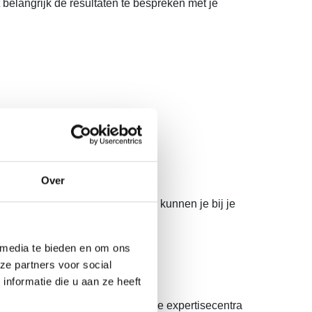
 belangrijk de resultaten te bespreken met je
Over
ulpmiddel. Ook
de epilepsiecentra
kunnen je bij je
 media te bieden en om ons
ze partners voor social
nformatie die u aan ze heeft
aakt. Deze leden werken bij de expertisecentra