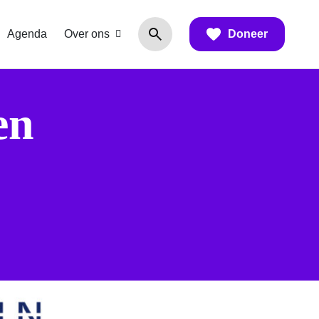
Agenda
Over ons
Doneer
en