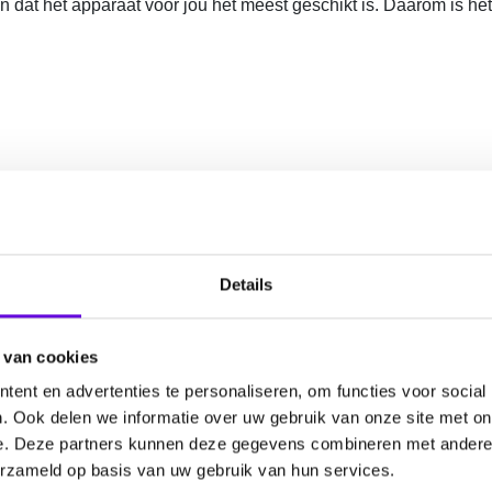
en dat het apparaat voor jou het meest geschikt is. Daarom is het
de openingstijden en de telefoonnummers.
roloog!
Details
k apparaat bij jou geschikt is. De keuzehulp is hiervoor een h
 van cookies
ent en advertenties te personaliseren, om functies voor social
. Ook delen we informatie over uw gebruik van onze site met on
aakt?
e. Deze partners kunnen deze gegevens combineren met andere i
erzameld op basis van uw gebruik van hun services.
ogie (NVN) hebben deze keuzehulp samen met EpilepsieNL gem