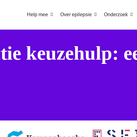
Help mee
Over epilepsie
Onderzoek
tie keuzehulp: e