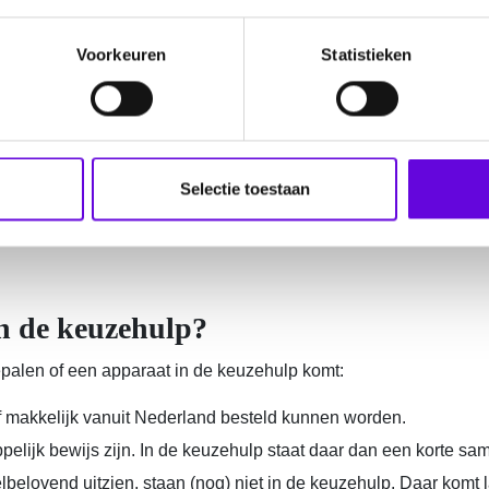
ten in het Teleconsortium Epilepsie. Sinds 2010 doet dit cons
lingen in aanvalsdetectie. Het doel? De zorg voor mensen met ep
Voorkeuren
Statistieken
ZonMw
(nummer: 04460162210008). Met deze subsidie is ook e
t Leerhuis Epilepsie): (29 november 2023).
Selectie toestaan
n de keuzehulp?
alen of een apparaat in de keuzehulp komt:
of makkelijk vanuit Nederland besteld kunnen worden.
elijk bewijs zijn. In de keuzehulp staat daar dan een korte sa
lbelovend uitzien, staan (nog) niet in de keuzehulp. Daar komt 