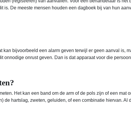
ouden (registreren) van aanvallen. Voor een behandelaar is het
 dit is. De meeste mensen houden een dagboek bij van hun aanv
kan bijvoorbeeld een alarm geven terwijl er geen aanval is, m
n dit onnodige onrust geven. Dan is dat apparaat voor die persoo
ten?
meten. Het kan een band om de arm of de pols zijn of een mat o
) de hartslag, zweten, geluiden, of een combinatie hiervan. Al