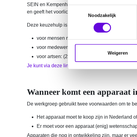
SEIN en Kempenhaeghe en het UMC Utrecht. Zij zit
T
en geeft het voorlichting over de laatste ontwikke
Noodzakelijk
o
e
Deze keuzehulp is gemaakt met een subsidie van
s
t
voor mensen met epilepsie: (22 maart 2022).
e
voor medewerkers van zorginstellingen (via he
m
Weigeren
voor artsen: (25 april 2024).
m
Je kunt via deze link de webinars terugkijken.
i
n
g
s
Wanneer komt een apparaat i
s
e
De werkgroep gebruikt twee voorwaarden om te bep
l
Het apparaat moet te koop zijn in Nederland 
e
c
Er moet voor een apparaat (enig) wetensschapp
t
Apparaten die nog in ontwikkeling zijn, maar er vee