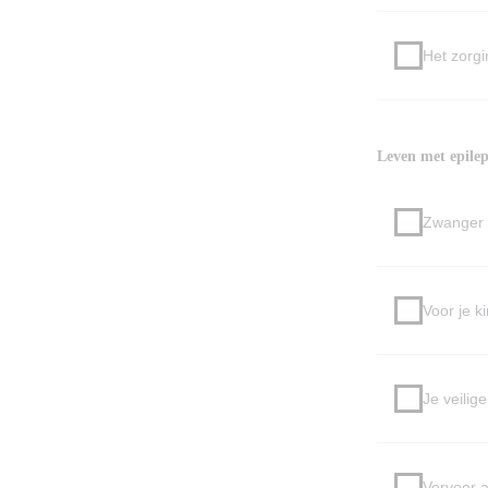
Het zorgi
Leven met epilep
Zwanger 
Voor je k
Je veilige
Vervoer a