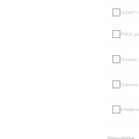
SUDEP: I
PNEA: psy
Vrouwen 
Epilepsie
Erfelijkhe
Hulpmiddelen