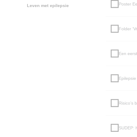
Poster Ee
Leven met epilepsie
Folder ‘V
Een eerst
Epilepsie 
Risico’s b
SUDEP: H