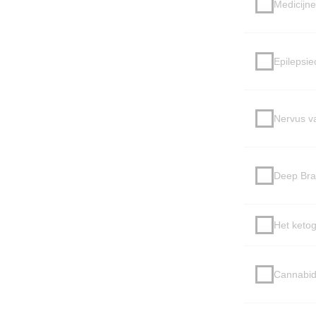
Medicijne
Epilepsie
Nervus va
Deep Bra
Het ketog
Cannabidi