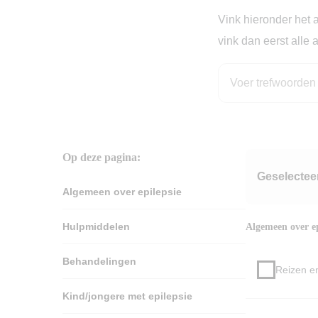
Vink hieronder het 
vink dan eerst alle 
Op deze pagina:
Geselecte
Algemeen over epilepsie
Hulpmiddelen
Algemeen over ep
Behandelingen
Reizen en
Kind/jongere met epilepsie