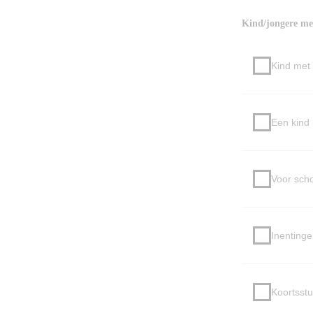
Kind/jongere met
Kind met 
Een kind 
Voor scho
Inentinge
Koortsstu