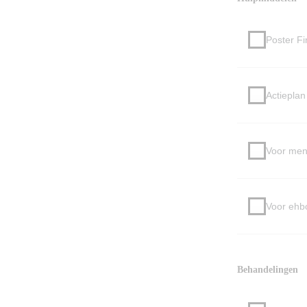
Poster Fir
Actieplan
Voor mens
Voor ehbo
Behandelingen