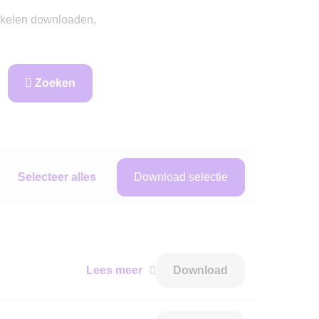
rtikelen downloaden,
Zoeken
Selecteer alles
Download selectie
Lees meer
Download