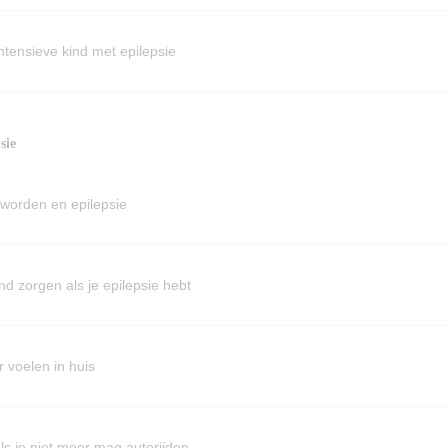
ntensieve kind met epilepsie
sie
worden en epilepsie
ind zorgen als je epilepsie hebt
r voelen in huis
ls je niet meer mag autorijden