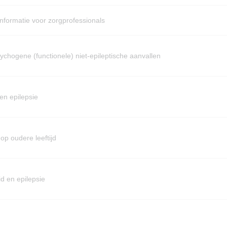
nformatie voor zorgprofessionals
chogene (functionele) niet-epileptische aanvallen
en epilepsie
 op oudere leeftijd
id en epilepsie