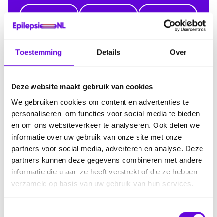
Man
Vrouw
Neutraal
*
Vul je postcode en huisnummer in
Toestemming
Details
Over
Deze website maakt gebruik van cookies
We gebruiken cookies om content en advertenties te
personaliseren, om functies voor social media te bieden
en om ons websiteverkeer te analyseren. Ook delen we
informatie over uw gebruik van onze site met onze
partners voor social media, adverteren en analyse. Deze
E-mailadres
partners kunnen deze gegevens combineren met andere
informatie die u aan ze heeft verstrekt of die ze hebben
verzameld op basis van uw gebruik van hun services.
Telefoonnummer
T