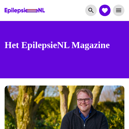
Het EpilepsieNL Magazine