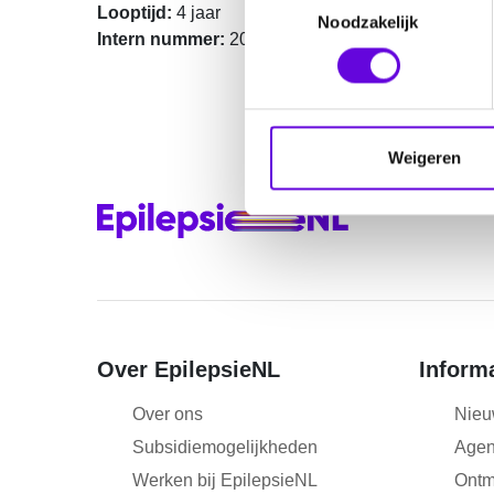
Looptijd:
4 jaar
Noodzakelijk
o
Intern nummer:
20-14
e
s
t
e
m
Weigeren
m
i
n
g
s
s
e
l
Over EpilepsieNL
Inform
e
Over ons
Nieu
c
t
Subsidiemogelijkheden
Age
i
Werken bij EpilepsieNL
Ontm