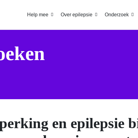
Help mee
Over epilepsie
Onderzoek
oeken
perking en epilepsie b