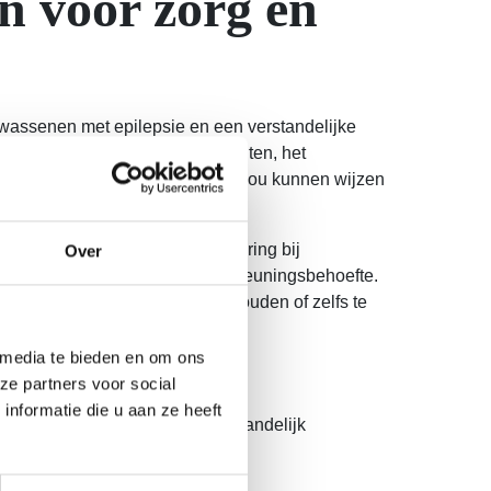
n voor zorg en
olwassenen met epilepsie en een verstandelijke
medicatie, psychologische klachten, het
onderzoeken in het bloed; dit zou kunnen wijzen
ilepsie en cognitieve veroudering bij
Over
nostiek, behandeling en ondersteuningsbehoefte.
elgroep zo goed mogelijk te houden of zelfs te
 media te bieden en om ons
ng
ze partners voor social
nformatie die u aan ze heeft
deling Geneeskunde voor Verstandelijk