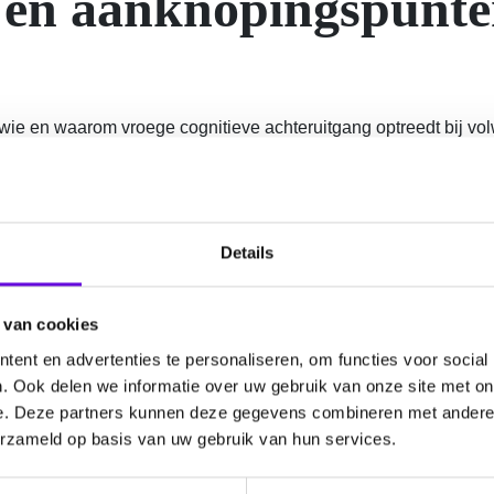
p en aanknopingspunte
ij wie en waarom vroege cognitieve achteruitgang optreedt bij v
teruitgang gerelateerd is aan de epilepsie, bijwerkingen van 
oren. Waar mogelijk, gaan we aanwijzingen voor hersenschade 
rd te kunnen geven op urgente en belangrijke vragen rondom ep
Details
t project levert ook aanknopingspunten op voor de nodige diag
om de gezondheid en kwaliteit van leven van deze kwetsbare do
 van cookies
ent en advertenties te personaliseren, om functies voor social
ognitieve beloop en aanknopingspunten voor zorg en behandeli
. Ook delen we informatie over uw gebruik van onze site met on
e. Deze partners kunnen deze gegevens combineren met andere i
isecentrum voor erfelijke neurocognitieve aandoeningen, af
erzameld op basis van uw gebruik van hun services.