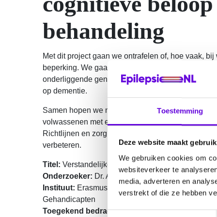
cognitieve beloo
behandeling
Met dit project gaan we ontrafelen of, hoe vaak, b
beperking. We gaan onderzoeken hoe cognitieve ach
onderliggende genetische syndroom en andere fact
op dementie.
Samen hopen we nu en in de toekomst beter antwoo
Toestemming
volwassenen met een verstandelijke beperking. He
Richtlijnen en zorg kunnen dan worden aangepast 
Deze website maakt gebruik
verbeteren.
We gebruiken cookies om cont
Titel:
Verstandelijke beperking en volwassenen: c
websiteverkeer te analyseren
Onderzoeker:
Dr. A.M. van Eeghen
media, adverteren en analys
Instituut:
Erasmus Medisch Centrum, ENCORE expert
verstrekt of die ze hebben v
Gehandicapten
Toegekend bedrag:
€ 205.987,-
T