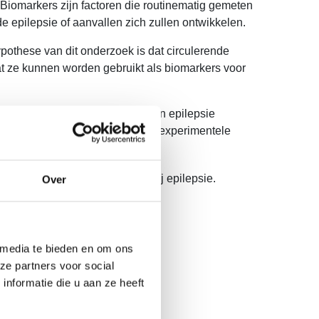
Biomarkers zijn factoren die routinematig gemeten
 epilepsie of aanvallen zich zullen ontwikkelen.
ypothese van dit onderzoek is dat circulerende
t ze kunnen worden gebruikt als biomarkers voor
ere een experimenteel model van epilepsie
lepsie. De bevindingen van deze experimentele
oek is nog nooit geprobeerd bij epilepsie.
Over
 media te bieden en om ons
ze partners voor social
nformatie die u aan ze heeft