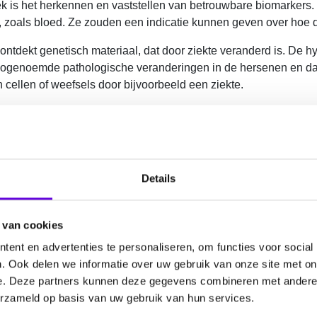
k is het herkennen en vaststellen van betrouwbare biomarkers. 
, zoals bloed. Ze zouden een indicatie kunnen geven over hoe de
 ontdekt genetisch materiaal, dat door ziekte veranderd is. De h
 zogenoemde pathologische veranderingen in de hersenen en da
 cellen of weefsels door bijvoorbeeld een ziekte.
de en experimentele aanpak gebruikt. Hierbij wordt onder and
komstig is na operatie van patiënten met niet-behandelbare epi
 hypothese bij patiënten.
s in het onderzoek naar kanker opgeleverd, maar dit type onderz
Details
pproach to biomarkers for epilepsy
 van cookies
it van Amsterdam, afdeling Neuropathologie
ent en advertenties te personaliseren, om functies voor social
h en development
. Ook delen we informatie over uw gebruik van onze site met on
e. Deze partners kunnen deze gegevens combineren met andere i
erzameld op basis van uw gebruik van hun services.