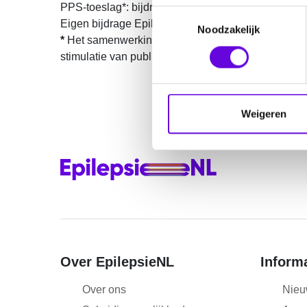
PPS-toeslag*: bijdrage Epilepsiefonds € 70.000,-
T
Eigen bijdrage Epilepsiefonds: € 17.000,-
Noodzakelijk
o
*
Het samenwerkingsproject is gefinancierd met PPS
e
stimulatie van publiek-private samenwerking.
s
t
e
m
Weigeren
m
i
n
g
s
s
e
l
e
Over EpilepsieNL
Inform
c
Over ons
Nieu
t