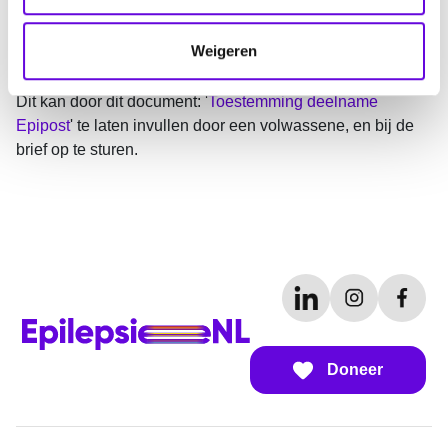
c
t
Toestemming
Weigeren
i
Zorg altijd voor toestemming van een ouder of verzorger.
e
Dit kan door dit document: '
Toestemming deelname
Epipost
' te laten invullen door een volwassene, en bij de
brief op te sturen.
Doneer