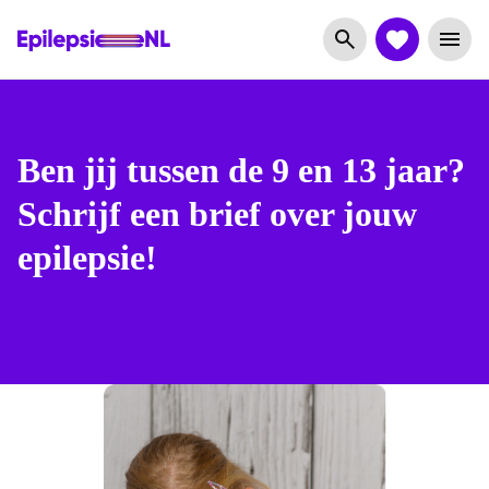
Ben jij tussen de 9 en 13 jaar?
Schrijf een brief over jouw
epilepsie!