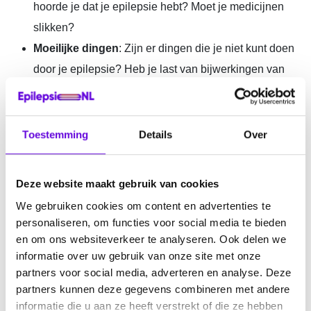
hoorde je dat je epilepsie hebt? Moet je medicijnen
slikken?
Moeilijke dingen
: Zijn er dingen die je niet kunt doen
door je epilepsie? Heb je last van bijwerkingen van
medicijnen? Heb je weleens nare opmerkingen
gekregen?
Fijne momenten
: Wat gaat juist wél goed? Waar ben
Toestemming
Details
Over
je trots op? Wat maakt jou speciaal?
Tips voor anderen
: Hoe ga jij om met je epilepsie?
Deze website maakt gebruik van cookies
Heb je handige tips voor andere kinderen die
We gebruiken cookies om content en advertenties te
hetzelfde hebben?
personaliseren, om functies voor social media te bieden
Je mag natuurlijk zelf kiezen waar je over schrijft. Het is
en om ons websiteverkeer te analyseren. Ook delen we
jouw verhaal!
informatie over uw gebruik van onze site met onze
partners voor social media, adverteren en analyse. Deze
De brief van Sophia
partners kunnen deze gegevens combineren met andere
informatie die u aan ze heeft verstrekt of die ze hebben
Sophia heeft al een brief geschreven. Deze kun je