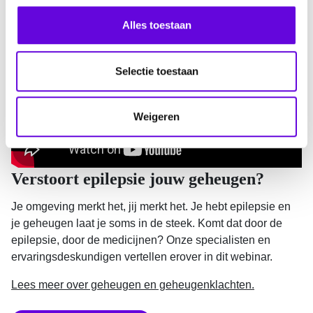
Webinar terugkijken
s
s
Alles toestaan
e
l
e
Selectie toestaan
c
t
Weigeren
i
e
Verstoort epilepsie jouw geheugen?
Je omgeving merkt het, jij merkt het. Je hebt epilepsie en
je geheugen laat je soms in de steek. Komt dat door de
epilepsie, door de medicijnen? Onze specialisten en
ervaringsdeskundigen vertellen erover in dit webinar.
Lees meer over geheugen en geheugenklachten.