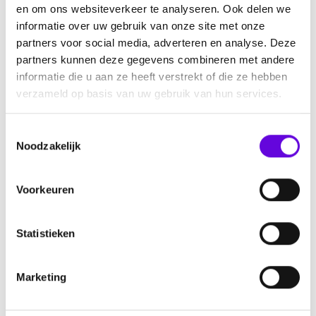
en om ons websiteverkeer te analyseren. Ook delen we
informatie over uw gebruik van onze site met onze
partners voor social media, adverteren en analyse. Deze
partners kunnen deze gegevens combineren met andere
informatie die u aan ze heeft verstrekt of die ze hebben
verzameld op basis van uw gebruik van hun services.
Onzekerheid en angst bij epilepsie
T
Noodzakelijk
o
Herken je het: onzekerheid en angst bij epilepsie?
e
Wanneer is de volgende aanval? Wie is er in de buurt om
s
Voorkeuren
te helpen? Kom ik ooit van deze aandoening af? Hoe
t
reageren mensen als ik opeens neerval? Onze
e
ervaringsdeskundigen en specialist gaan hier over in
m
Statistieken
gesprek. Bekijk het online webinar nu terug!
m
i
Lees meer over angst en epilepsie.
Marketing
n
g