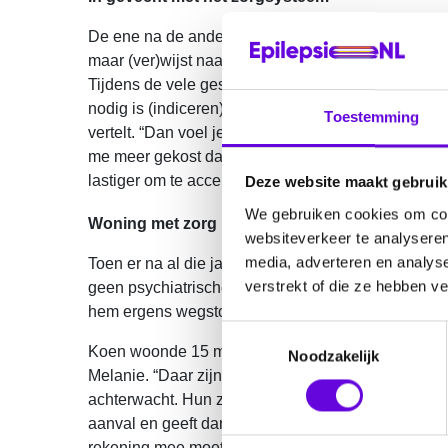
De ene na de andere afwijzing moesten Melanie 
maar (ver)wijst naar een ander. We werden van het 
Tijdens de vele gesprekken ging het er vaak over da
nodig is (indiceren), bleek niet te weten wat epilep
Toestemming
vertelt. “Dan voel je je niet gehoord en het doet wa
me meer gekost dan de epilepsie zelf. Epilepsie k
lastiger om te accepteren.”
Deze website maakt gebruik
We gebruiken cookies om cont
Woning met zorg in de nacht nodig
websiteverkeer te analyseren
media, adverteren en analys
Toen er na al die jaren niets passends bleek te zi
verstrekt of die ze hebben v
geen psychiatrische problemen heeft! Maar het was d
hem ergens wegstopte waar hij niet thuishoorde. En
T
Koen woonde 15 maanden in het beschermd-wonen-tra
Noodzakelijk
o
Melanie. “Daar zijn we heel blij mee, want dit lee
e
achterwacht. Hun zoon gebruikt ’s nachts een
Emfi
s
aanval en geeft dan een alarm. “Het is natuurlijk nie
t
rekening mee moeten houden, waardoor onverwachts 