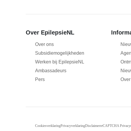
Over EpilepsieNL
Inform
Over ons
Nieu
Subsidiemogelijkheden
Age
Werken bij EpilepsieNL
Ontm
Ambassadeurs
Nieu
Pers
Over
Cookiesverklaring
Privacyverklaring
Disclaimer
reCAPTCHA Privacy