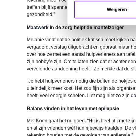
e
treffen blijft spannend. En na zo’n nachtelijk trip
m
Weigeren
gezondheid.”
m
i
Maatwerk in de zorg helpt de mantelzorger
n
g
Melanie vindt dat de politiek kritisch moet kijken 
s
vergaderd, verslag uitgebracht en gepraat, maar het
s
over hoe ze met een aantal hulpverleners aan tafel 
e
zijn hobby’s zijn. Om te laten zien dat er achter 
l
vervelende aandoening heeft.” Ze merkte dat de sf
e
“Je hebt hulpverleners nodig die buiten de hokjes 
c
uiteindelijk meer kost. Het zou fijn zijn als organ
t
heeft, veel energie schelen. Het mag niet zo zijn d
i
e
Balans vinden in het leven met epilepsie
Met Koen gaat het nu goed. “Hij is heel blij met zijn
en al zijn vrienden wél hun rijbewijs haalden. De v
rekening houden met de gevolgen van epilepsie.”