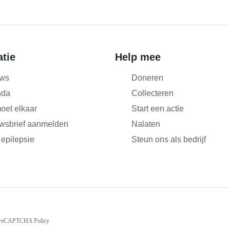
atie
Help mee
ws
Doneren
nda
Collecteren
oet elkaar
Start een actie
wsbrief aanmelden
Nalaten
 epilepsie
Steun ons als bedrijf
reCAPTCHA Policy