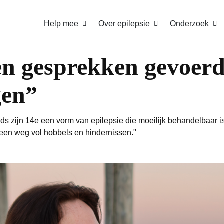
Help mee
Over epilepsie
Onderzoek
n gesprekken gevoerd
gen”
inds zijn 14e een vorm van epilepsie die moeilijk behandelbaar
 een weg vol hobbels en hindernissen."