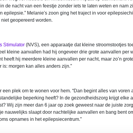
 in de nacht van een feestje zonder iets te laten weten en nam zi
 epilepsie.” Melanie's zoon ging het traject in voor epilepsiech
j niet geopereerd worden.
 Stimulator
(NVS), een apparaatje dat kleine stroomstootjes toe
 veel kleine aanvallen had hij ongeveer drie grote aanvallen per
t heeft hij meerdere kleine aanvallen per nacht, maar zo’n grote
 is: morgen kan alles anders zijn.”
 een plek om te wonen voor hem. “Dan begint alles van voren a
rstandelijke beperking heeft? In de gezondheidszorg krijgt elke
st? Wij zijn meer dan 6 jaar op zoek geweest naar de juiste zorg
 je nauwelijks slaapt door nachtelijke aanvallen en bang bent o
soms opnames in het epilepsiecentrum.”