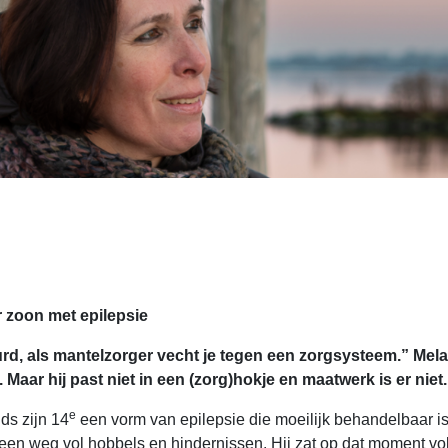
 zoon met epilepsie
d, als mantelzorger vecht je tegen een zorgsysteem.” Melan
aar hij past niet in een (zorg)hokje en maatwerk is er niet.
e
ds zijn 14
een vorm van epilepsie die moeilijk behandelbaar i
een weg vol hobbels en hindernissen. Hij zat op dat moment volo