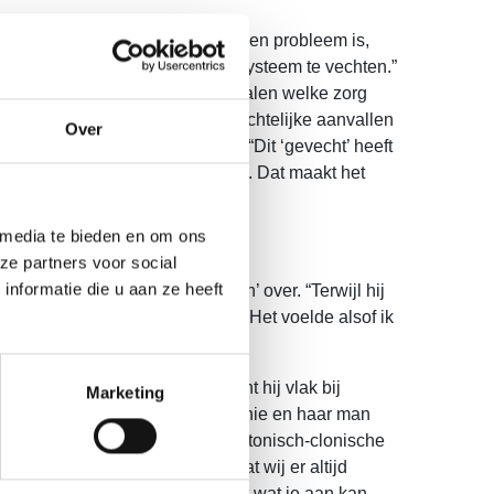
dereen is het erover eens dat er een probleem is,
elzorger lijk je tegen een zorgsysteem te vechten.”
 hokje past. Iemand die moest bepalen welke zorg
slaapt’ als hij over zijn grote nachtelijke aanvallen
Over
 graag bespaard”, zegt Melanie. “Dit ‘gevecht’ heeft
ocht voor het grootste deel wel. Dat maakt het
 media te bieden en om ons
ze partners voor social
nformatie die u aan ze heeft
n met psychiatrische problemen’ over. “Terwijl hij
 zou krijgen die hij nodig had. Het voelde alsof ik
ldig over.”
g en sinds december 2024 woont hij vlak bij
Marketing
voor de nachten Daarom zijn Melanie en haar man
ie reageert op schokken bij een tonisch-clonische
n ouders zijn. En het betekent dat wij er altijd
aar zijn huis moet en niet weet wat je aan kan