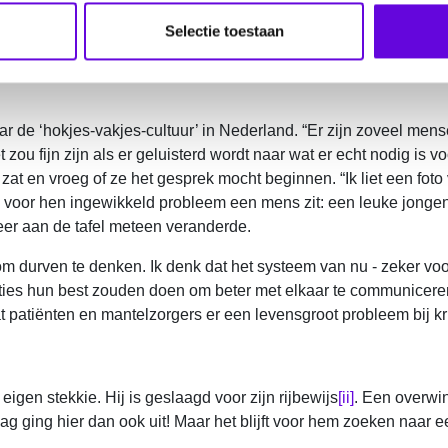
je moeten we de volgende dag wel weer werken. Het steeds ‘aan m
Selectie toestaan
naar de ‘hokjes-vakjes-cultuur’ in Nederland. “Er zijn zoveel me
 zou fijn zijn als er geluisterd wordt naar wat er echt nodig is 
zat en vroeg of ze het gesprek mocht beginnen. “Ik liet een fot
een voor hen ingewikkeld probleem een mens zit: een leuke jonge
eer aan de tafel meteen veranderde.
om durven te denken. Ik denk dat het systeem van nu - zeker vo
isaties hun best zouden doen om beter met elkaar te communicere
at patiënten en mantelzorgers er een levensgroot probleem bij kr
 eigen stekkie. Hij is geslaagd voor zijn rijbewijs
[ii]
. Een overwin
lag ging hier dan ook uit! Maar het blijft voor hem zoeken naar