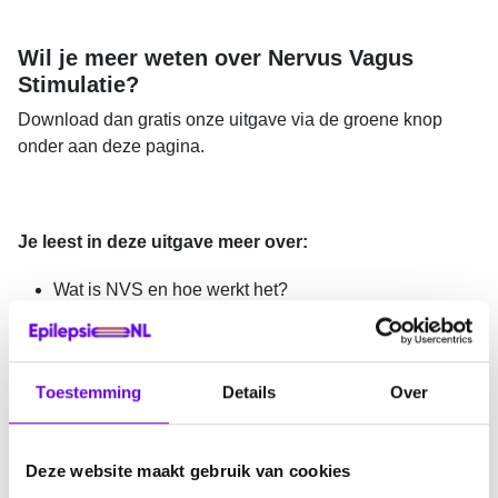
Wil je meer weten over Nervus Vagus
Stimulatie?
Download dan gratis onze uitgave via de groene knop
onder aan deze pagina.
Je leest in deze uitgave meer over:
Wat is NVS en hoe werkt het?
Wanneer wel en wanneer niet in aanmerking?
Wat zijn de resultaten?
Waaruit bestaat het NVS-systeem?
Toestemming
Details
Over
Veiligheid en bijwerkingen
Waar kun je terecht voor NVS?
Deze website maakt gebruik van cookies
Van eerste gesprek tot een werkende NVS