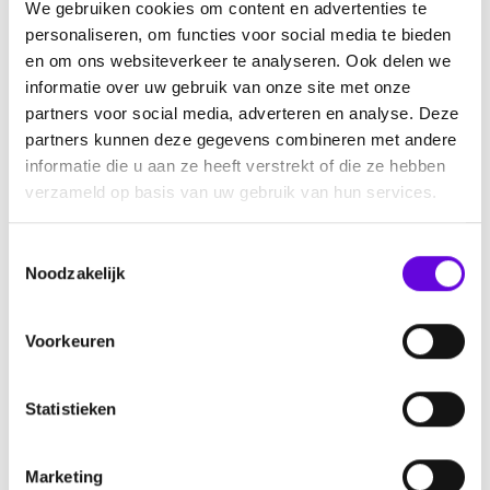
We gebruiken cookies om content en advertenties te
Veelgestelde vragen
personaliseren, om functies voor social media te bieden
Vragen of ervaringen horen
en om ons websiteverkeer te analyseren. Ook delen we
informatie over uw gebruik van onze site met onze
Bijlage: Hulp bij de keuze wel of geen NVS
partners voor social media, adverteren en analyse. Deze
partners kunnen deze gegevens combineren met andere
informatie die u aan ze heeft verstrekt of die ze hebben
Lees hier meer over andere behandelingen.
verzameld op basis van uw gebruik van hun services.
T
Noodzakelijk
Meer weten over NVS?
o
e
Wat is Nervus Vagus Stimulatie?
s
Voorkeuren
t
Kom ik ervoor in aanmerking?
e
m
Statistieken
m
Download
i
Marketing
n