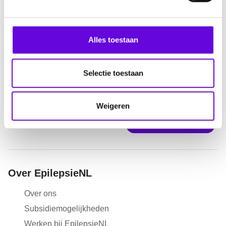
g
s
s
Alles toestaan
e
l
e
Selectie toestaan
c
t
Weigeren
i
e
Doneer
Over EpilepsieNL
Over ons
Subsidiemogelijkheden
Werken bij EpilepsieNL