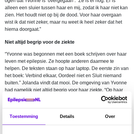
ogen dat Yvonne is ‘overgegaan’. “Ze is er nog. Er is
alleen een sluier tussen haar en mij, zodat ik haar niet kan
zien. Het houdt niet op bij de dood. Voor haar overgaan
wist ik dat niet zeker, maar nu weet ik heel zeker dat het
hierna doorgaat.”
Niet altijd begrip voor de ziekte
“Yvonne was begonnen met een boek schrijven over haar
leven met epilepsie. Ze hoopte anderen daarmee te
helpen. De teksten staan op haar laptop. De eerste zin van
het boek: Verbind elkaar, Oordeel niet en Sluit niemand
buiten.” Jolanda vindt dat mooi. De omgeving van Yvonne
had namelijk niet altijd begrip voor haar ziekte. “Op haar
werk als kleuterleidster hadden de ouders niet altijd
erkenning voor een epileptische aanval. Ze hadden liever
niet dat dat gebeurde waar hun kinderen bij waren. Alsof
Toestemming
Details
Over
Yvonne een keuze had.” Jolanda is er verdrietig en
sprakeloos over. “Ook zorgverleners snapten het niet als
Yvonne na een aanval verward in het ziekenhuis lag. Zo