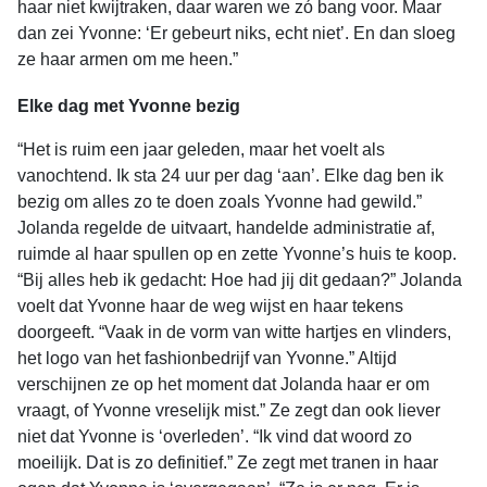
haar niet kwijtraken, daar waren we zó bang voor. Maar
dan zei Yvonne: ‘Er gebeurt niks, echt niet’. En dan sloeg
ze haar armen om me heen.”
Elke dag met Yvonne bezig
“Het is ruim een jaar geleden, maar het voelt als
vanochtend. Ik sta 24 uur per dag ‘aan’. Elke dag ben ik
bezig om alles zo te doen zoals Yvonne had gewild.”
Jolanda regelde de uitvaart, handelde administratie af,
ruimde al haar spullen op en zette Yvonne’s huis te koop.
“Bij alles heb ik gedacht: Hoe had jij dit gedaan?” Jolanda
voelt dat Yvonne haar de weg wijst en haar tekens
doorgeeft. “Vaak in de vorm van witte hartjes en vlinders,
het logo van het fashionbedrijf van Yvonne.” Altijd
verschijnen ze op het moment dat Jolanda haar er om
vraagt, of Yvonne vreselijk mist.” Ze zegt dan ook liever
niet dat Yvonne is ‘overleden’. “Ik vind dat woord zo
moeilijk. Dat is zo definitief.” Ze zegt met tranen in haar