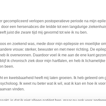
eer gecompliceerd verlopen postoperatieve periode na mijn epile
door een hersenabces die leidde tot een langdurige ziekenhui
eft juist die zware tijd mij gevormd tot wie ik nu ben.
boos en zoekend was, mede door mijn epilepsie en moeilijke om
 andere vrouw: sterker, bewuster en met meer richting. De epile
heb ik overwonnen. Daardoor voel ik me aan de ene kant gezond
 blijf ik chronisch ziek door mijn hartfalen, en heb ik lichamelij
en been.
t en kwetsbaarheid heeft mij laten groeien. Ik heb geleerd om 
sycholoog. Ik weet nu beter wat ik wil, wat ik kan en hoe ik vo
aarvan vinden.
maakt, is dat ik niet alleen patiënt ben, maar nu ook voor andere