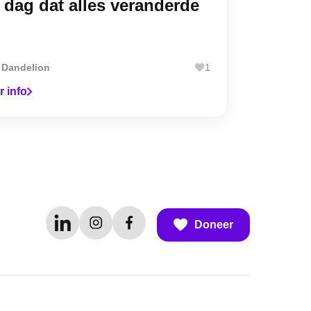
 dag dat alles veranderde
r
Dandelion
1
r info
Doneer