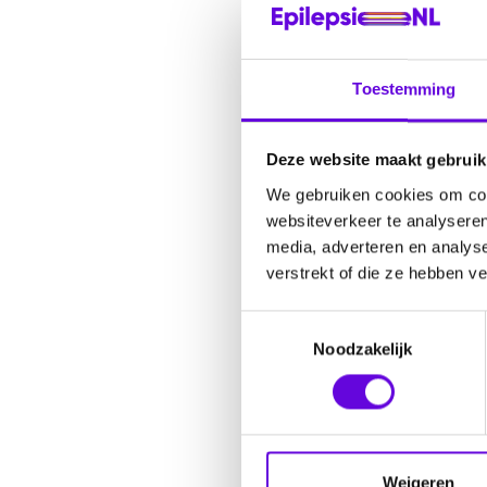
hebben mij niet gebroken
Ik ben trots op hoe ver 
dichter bij mezelf gebrac
Toestemming
Deze website maakt gebruik
We gebruiken cookies om cont
Door
Na
websiteverkeer te analyseren
media, adverteren en analys
verstrekt of die ze hebben v
T
Noodzakelijk
o
Deel dit verhaal:
e
s
t
e
m
Weigeren