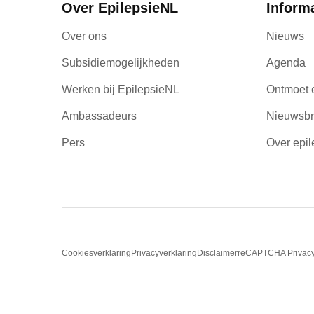
Over EpilepsieNL
Inform
Over ons
Nieuws
Subsidiemogelijkheden
Agenda
Werken bij EpilepsieNL
Ontmoet 
Ambassadeurs
Nieuwsbr
Pers
Over epil
Cookiesverklaring
Privacyverklaring
Disclaimer
reCAPTCHA Privac