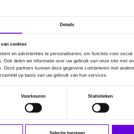
, maar juist gevormd tot een sterke vrouw die haar verhaal durft
ik ben gekomen. Alles wat ik heb meegemaakt, heeft mij niet al
ht als zorgverlener.
Details
 van cookies
ent en advertenties te personaliseren, om functies voor social
dia
. Ook delen we informatie over uw gebruik van onze site met on
e. Deze partners kunnen deze gegevens combineren met andere i
erzameld op basis van uw gebruik van hun services.
Voorkeuren
Statistieken
Selectie toestaan