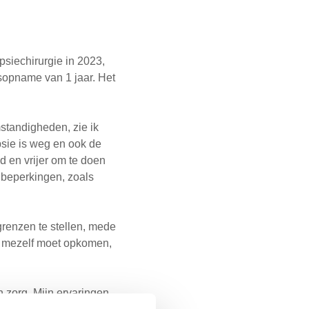
psiechirurgie in 2023,
sopname van 1 jaar. Het
standigheden, zie ik
psie is weg en ook de
 en vrijer om te doen
ke beperkingen, zoals
grenzen te stellen, mede
or mezelf moet opkomen,
n zorg. Mijn ervaringen