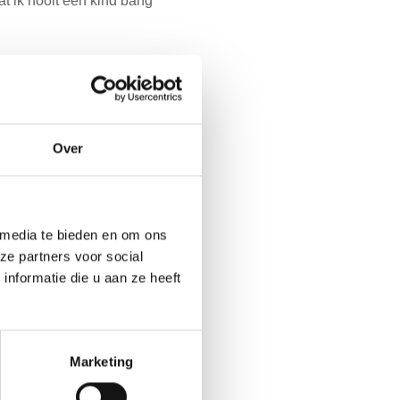
t ik nooit een kind bang
jkt geen paniekaanval.”
lepsie heb.
 ik ben nog steeds in
Over
nieuw aan het herpakken —
 media te bieden en om ons
ze partners voor social
nformatie die u aan ze heeft
Doneer online
Marketing