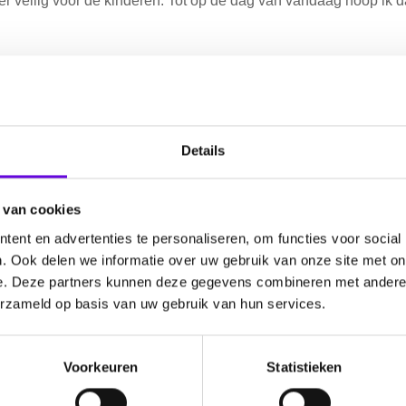
r veilig voor de kinderen. Tot op de dag van vandaag hoop ik da
n terugkomen. Familie en vrienden zeiden steeds vaker: “Dit li
de bel en kwam ik bij SEIN terecht. Daar bleek dat ik frontale epi
 blijft wennen. We zoeken nog naar medicatie die goed werkt en
Details
 weet ik zeker: ik laat dit mij niet stoppen. Ik ben mezelf op
 van cookies
ent en advertenties te personaliseren, om functies voor social
. Ook delen we informatie over uw gebruik van onze site met on
e. Deze partners kunnen deze gegevens combineren met andere i
erzameld op basis van uw gebruik van hun services.
ëly
Voorkeuren
Statistieken