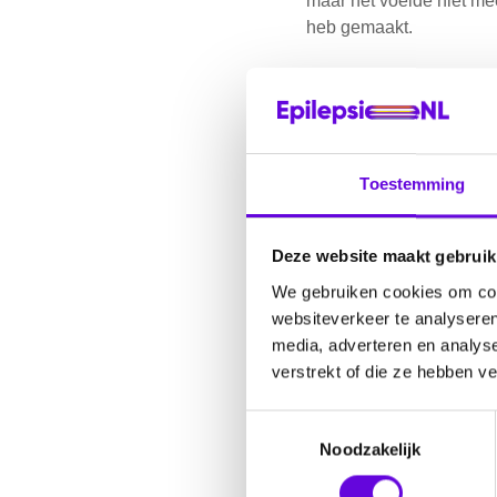
maar het voelde niet mee
heb gemaakt.
Later bleven de aanvalle
Uiteindelijk trok ik aan 
Ik ben nu 25 jaar en het
Toestemming
onderzoek. Maar één ding
stap voor stap.
Deze website maakt gebruik
#DOORGAAN!
We gebruiken cookies om cont
websiteverkeer te analyseren
media, adverteren en analys
verstrekt of die ze hebben v
Door
Jo
T
Noodzakelijk
o
e