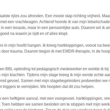
rlaatste rijles zou afronden. Een mooie stap richting vrijheid. Maar
g met een vrachtwagen. Achteraf hoorde ik van mijn letselschade
et in een lesauto, maar in een persoonlijke auto. Daarom wil ik 
goed na waarin je rijdt en of alles klopt.
les in mijn hoofd hangen. Ik kreeg hartkloppingen, vooral na be
 door trauma. Daarom begon ik met EMDR-therapie, in de hoop 
en BBL-opleiding tot pedagogisch medewerker en werkte ik bij
mijn klachten. Tijdens mijn stage kreeg ik mijn eerste echte aa
eemd gevoel. Samen met mijn stagebegeleiders probeerden we m
om triggers te vermijden. We hoopten dat dit zou helpen.
k een heftigere aanval, met een voorgevoel, hartkloppingen, 
. Toen hebben we samen besloten om te stoppen met mijn werkp