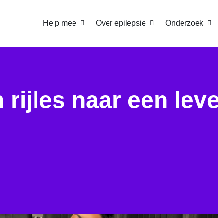
Help mee
Over epilepsie
Onderzoek
 rijles naar een lev