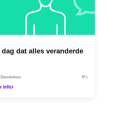
 dag dat alles veranderde
r
Dandelion
1
r info