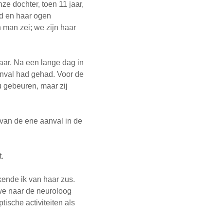
ze dochter, toen 11 jaar,
nd en haar ogen
 man zei; we zijn haar
aar. Na een lange dag in
aanval had gehad. Voor de
 gebeuren, maar zij
 van de ene aanval in de
.
rkende ik van haar zus.
we naar de neuroloog
ische activiteiten als