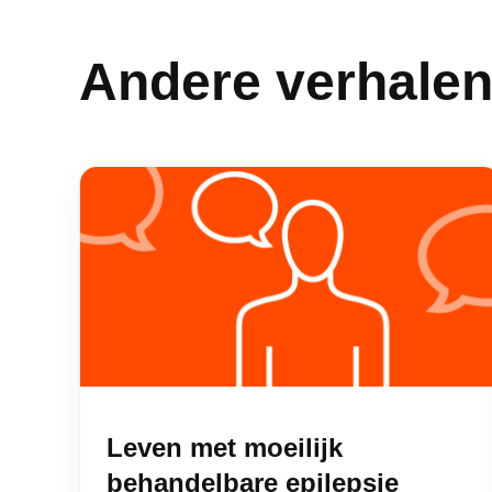
t
i
Andere verhale
e
Leven met moeilijk
behandelbare epilepsie