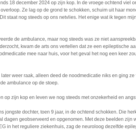
nds 18 december 2024 op zijn kop. In de vroege ochtend viel on
overloop. Ze lag op de grond te schokken, schuim uit haar mo
t staat nog steeds op ons netvlies. Het enige wat ik tegen mijn
veerde de ambulance, maar nog steeds was ze niet aanspreekb
nderzocht, kwam de arts ons vertellen dat ze een epileptische 
dmedicatie mee naar huis, voor het geval het nog een keer zou
later weer raak, alleen deed de noodmedicatie niks en ging ze
 de ambulance op de stoep.
en op zijn kop en leven we nog steeds met onzekerheid en angst
 ons jongste dochter, toen 9 jaar, in de ochtend schokken. Die he
al dagen geobserveerd en opgenomen. Met deze beelden zijn 
 in het reguliere ziekenhuis, zag de neuroloog dezelfde epilept