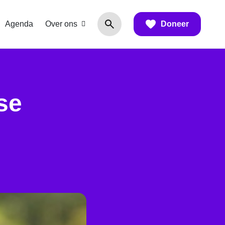
Agenda
Over ons
Doneer
se