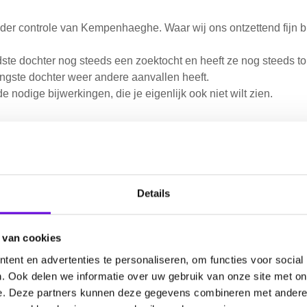
der controle van Kempenhaeghe. Waar wij ons ontzettend fijn bi
dste dochter nog steeds een zoektocht en heeft ze nog steeds t
ngste dochter weer andere aanvallen heeft.
 nodige bijwerkingen, die je eigenlijk ook niet wilt zien.
r onze beiden meiden, ook al voelen we ons soms machteloos, 
 binnenvetters en willen het nooit hebben over epilepsie, het is
ngste heeft een hele grote angst ontwikkeld, omdat ze denkt da
Details
nval.
drietig, maar ook heel moeilijk tegelijk. Je wilt ze beide helpen
 van cookies
ent en advertenties te personaliseren, om functies voor social
 wij zijn daar….vooral in de nacht, omdat de aanvallen voorname
. Ook delen we informatie over uw gebruik van onze site met on
e. Deze partners kunnen deze gegevens combineren met andere i