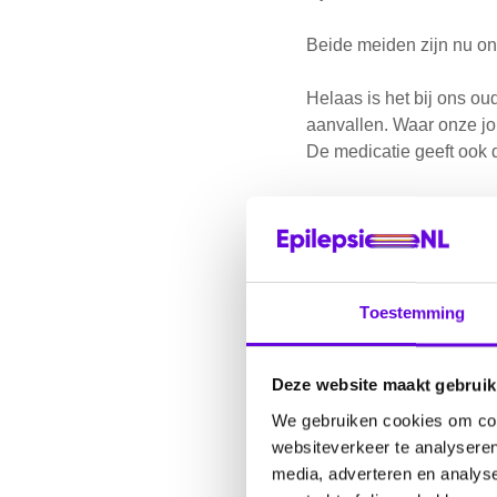
Beide meiden zijn nu on
Helaas is het bij ons ou
aanvallen. Waar onze jo
De medicatie geeft ook de
We blijven strijden voo
zo’n zware aanval.
Beide meiden zijn enorme
verboden woord. Onze jo
Toestemming
doodgaat tijdens een aa
Dat is zo ontzettend ver
Deze website maakt gebruik
ook niet meer….
We gebruiken cookies om cont
Elke geluidje, gebonk en
websiteverkeer te analyseren
vroege ochtenden zijn.
media, adverteren en analys