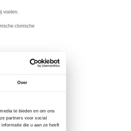
j voelen.
onische clonische
zeker op het moment van
 bij ons thuis het
t haar zus elke keer
Over
, maar wij weten het soms
 media te bieden en om ons
lijk in de nacht of
ze partners voor social
nformatie die u aan ze heeft