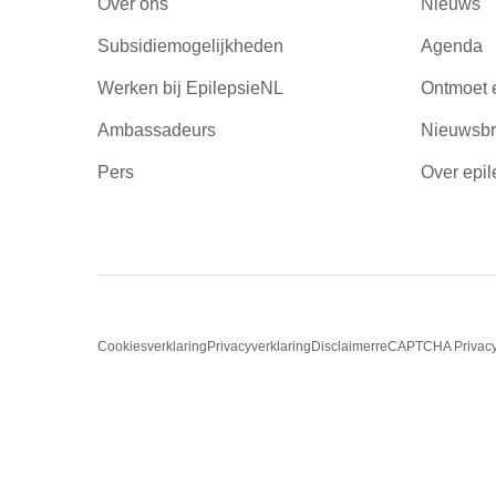
Over ons
Nieuws
Subsidiemogelijkheden
Agenda
Werken bij EpilepsieNL
Ontmoet 
Ambassadeurs
Nieuwsbr
Pers
Over epil
Cookiesverklaring
Privacyverklaring
Disclaimer
reCAPTCHA Privac