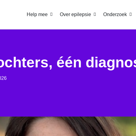
Help mee
Over epilepsie
Onderzoek
ochters, één diagno
026