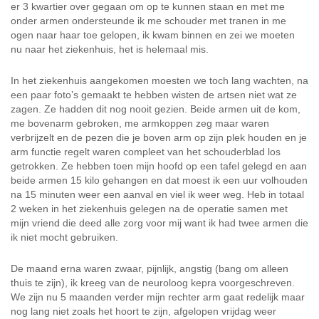
er 3 kwartier over gegaan om op te kunnen staan en met me
onder armen ondersteunde ik me schouder met tranen in me
ogen naar haar toe gelopen, ik kwam binnen en zei we moeten
nu naar het ziekenhuis, het is helemaal mis.
In het ziekenhuis aangekomen moesten we toch lang wachten, na
een paar foto’s gemaakt te hebben wisten de artsen niet wat ze
zagen. Ze hadden dit nog nooit gezien. Beide armen uit de kom,
me bovenarm gebroken, me armkoppen zeg maar waren
verbrijzelt en de pezen die je boven arm op zijn plek houden en je
arm functie regelt waren compleet van het schouderblad los
getrokken. Ze hebben toen mijn hoofd op een tafel gelegd en aan
beide armen 15 kilo gehangen en dat moest ik een uur volhouden
na 15 minuten weer een aanval en viel ik weer weg. Heb in totaal
2 weken in het ziekenhuis gelegen na de operatie samen met
mijn vriend die deed alle zorg voor mij want ik had twee armen die
ik niet mocht gebruiken.
De maand erna waren zwaar, pijnlijk, angstig (bang om alleen
thuis te zijn), ik kreeg van de neuroloog kepra voorgeschreven.
We zijn nu 5 maanden verder mijn rechter arm gaat redelijk maar
nog lang niet zoals het hoort te zijn, afgelopen vrijdag weer