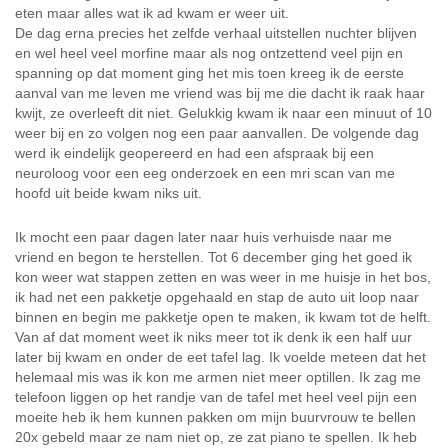
eten maar alles wat ik ad kwam er weer uit.
De dag erna precies het zelfde verhaal uitstellen nuchter blijven
en wel heel veel morfine maar als nog ontzettend veel pijn en
spanning op dat moment ging het mis toen kreeg ik de eerste
aanval van me leven me vriend was bij me die dacht ik raak haar
kwijt, ze overleeft dit niet. Gelukkig kwam ik naar een minuut of 10
weer bij en zo volgen nog een paar aanvallen. De volgende dag
werd ik eindelijk geopereerd en had een afspraak bij een
neuroloog voor een eeg onderzoek en een mri scan van me
hoofd uit beide kwam niks uit.
Ik mocht een paar dagen later naar huis verhuisde naar me
vriend en begon te herstellen. Tot 6 december ging het goed ik
kon weer wat stappen zetten en was weer in me huisje in het bos,
ik had net een pakketje opgehaald en stap de auto uit loop naar
binnen en begin me pakketje open te maken, ik kwam tot de helft.
Van af dat moment weet ik niks meer tot ik denk ik een half uur
later bij kwam en onder de eet tafel lag. Ik voelde meteen dat het
helemaal mis was ik kon me armen niet meer optillen. Ik zag me
telefoon liggen op het randje van de tafel met heel veel pijn een
moeite heb ik hem kunnen pakken om mijn buurvrouw te bellen
20x gebeld maar ze nam niet op, ze zat piano te spellen. Ik heb