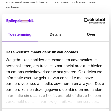
geopereerd aan me linker arm daar waren toch weer pezen
gescheurd.
Er is in een jaar zoveel veranderd, eng gewoon en had nog nooit
van epilepsie gehoord. Me rijbewijs is ingenomen heb al maanden
geen inkomen en kan niks zelfstandig maar ben onwijs blij dat ik
nog leef en misschien word het nooit meer zoals het was maar ik
Toestemming
Details
Over
ga er keihard voor knokken.
Vroeger dacht ik altijd dat geld belangrijk is maar nu weet ik als je
Deze website maakt gebruik van cookies
lichaam er mee ophoudt dat je gezondheid en lieve mensen om je
heen veeeeel belangrijker is. Ik heb tot nu toe geen aanval meer
We gebruiken cookies om content en advertenties te
gehad maar ben er nog vaak bang voor, heb ook een
personaliseren, om functies voor social media te bieden
doorverwijzing gevraagd naar een echt epileptische centrum.
en om ons websiteverkeer te analyseren. Ook delen we
informatie over uw gebruik van onze site met onze
De toekomst is nog onzeker de verwachtingen zijn dat mijn armen
partners voor social media, adverteren en analyse. Deze
nooit meer helemaal zullen herstellen en ook niet dat ik me oude
partners kunnen deze gegevens combineren met andere
functie weer zou kunnen doen. Maar ik hou goede moed en ga
me vast verder verdiepen en leren naar andere carrière
informatie die u aan ze heeft verstrekt of die ze hebben
mogelijkheden.
verzameld op basis van uw gebruik van hun services.