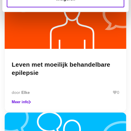
e
Leven met moeilijk behandelbare
epilepsie
door
Elke
0
Meer info