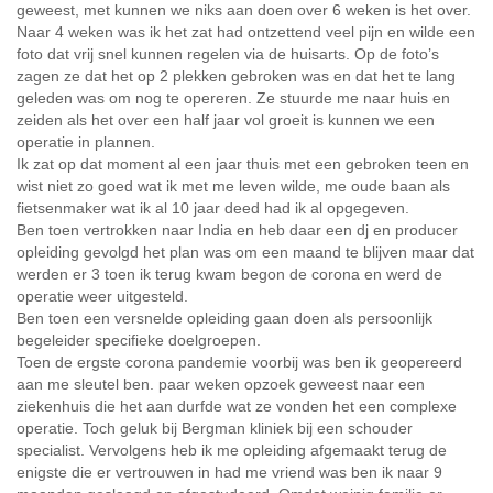
geweest, met kunnen we niks aan doen over 6 weken is het over.
Naar 4 weken was ik het zat had ontzettend veel pijn en wilde een
foto dat vrij snel kunnen regelen via de huisarts. Op de foto’s
zagen ze dat het op 2 plekken gebroken was en dat het te lang
geleden was om nog te opereren. Ze stuurde me naar huis en
zeiden als het over een half jaar vol groeit is kunnen we een
operatie in plannen.
Ik zat op dat moment al een jaar thuis met een gebroken teen en
wist niet zo goed wat ik met me leven wilde, me oude baan als
fietsenmaker wat ik al 10 jaar deed had ik al opgegeven.
Ben toen vertrokken naar India en heb daar een dj en producer
opleiding gevolgd het plan was om een maand te blijven maar dat
werden er 3 toen ik terug kwam begon de corona en werd de
operatie weer uitgesteld.
Ben toen een versnelde opleiding gaan doen als persoonlijk
begeleider specifieke doelgroepen.
Toen de ergste corona pandemie voorbij was ben ik geopereerd
aan me sleutel ben. paar weken opzoek geweest naar een
ziekenhuis die het aan durfde wat ze vonden het een complexe
operatie. Toch geluk bij Bergman kliniek bij een schouder
specialist. Vervolgens heb ik me opleiding afgemaakt terug de
enigste die er vertrouwen in had me vriend was ben ik naar 9