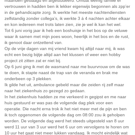
maanden geslaagd en afgestudeerd. Omdat weinig familie er
vertrouwen in hadden ben ik lekker eigenwijs begonnen als zpp’er
in de gehandicapte zorg. Ik werkte het meeste nachtendiensten
zelfstandig zonder collega’s, ik werkte 3 á 4 nachten achter elkaar
en kon iedereen met trots laten zien, zie je wel ik kan het wel.
Tot 6 juni vorig jaar ik heb een boshuisje in het bos op de veluwe
waar ik samen met mijn poes woon, heerlijk in het bos en de rust,
ik genoot daar ontzettend van.
Op de vrije dagen van mij vriend kwam hij altijd naar mij, ik was
echt een bezig bijtje altijd aan het klussen of weer een hobby
project zit zitten zat er niet bij.
Op 6 juni ging ik met de wasmand naar me buurvrouw om de was
te doen, ik stapte naast de trap van de veranda en brak me
onderbeen op 3 plekken.
Ik gilde het uit, ambulance gebeld maar die zeiden rij zelf maar
naar het ziekenhuis zo gezegd zo gedaan.
In het ziekenhuis hadden ze me verkeerd in gegipst en me naar
huis gestuurd er was pas de volgende dag plek voor een
operatie. Die nacht erna trok ik het niet meer met de pijn en ben
ik toch opgenomen de volgende dag om 08:00 zou ik geholpen
worden. De volgende dag werd het steeds uitgesteld van 8 uur
werd 11 uur van 3 uur werd het 6 uur om vervolgens te horen om
10 uur het gaat niet meer lukken vandaag. Ik mocht eindelijk wat