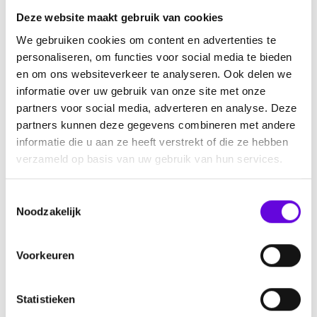
Deze website maakt gebruik van cookies
We gebruiken cookies om content en advertenties te
Praktische informatie
personaliseren, om functies voor social media te bieden
Datum: zaterdag
21 juni 2025.
en om ons websiteverkeer te analyseren. Ook delen we
Locatie:
Utrecht UMC, locatie WIlhelmina
informatie over uw gebruik van onze site met onze
partners voor social media, adverteren en analyse. Deze
Kinderziekenhuis (kWZ) in het Auditorium en
partners kunnen deze gegevens combineren met andere
Kindertheater.
informatie die u aan ze heeft verstrekt of die ze hebben
Adres:
Lundlaan 6 3584 EA Utrecht
verzameld op basis van uw gebruik van hun services.
Kosten:
€ 15,- per volwassenen. Kinderen (onder de
18 jaar) zijn gratis.
T
Noodzakelijk
o
Aanmelden:
Meld je aan via onderstaand formulier
e
vóór 3 juni.
s
Voorkeuren
Je kunt alleen betalen met een Nederlandse
t
bankrekening. Heb je een Belgische bankrekening?
e
m
Statistieken
Stuur dan een mail naar
info@epilepsie.nl
. Wij helpen
m