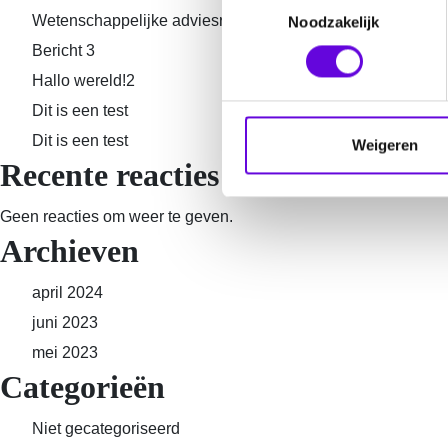
Wetenschappelijke adviesraad
Noodzakelijk
o
e
Bericht 3
s
Hallo wereld!2
t
Dit is een test
e
Dit is een test
m
Weigeren
Recente reacties
m
i
n
Geen reacties om weer te geven.
g
Archieven
s
s
april 2024
e
juni 2023
l
mei 2023
e
Categorieën
c
t
Niet gecategoriseerd
i