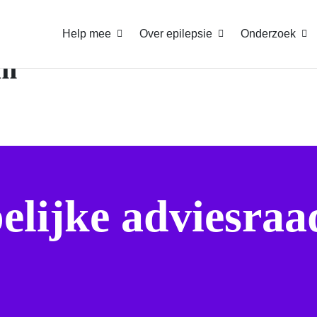
Help mee
Over epilepsie
Onderzoek
em
lijke adviesraa