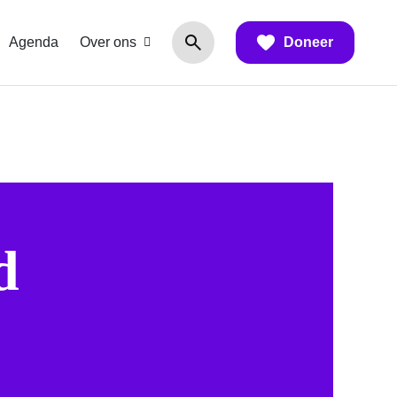
Agenda
Over ons
Doneer
d