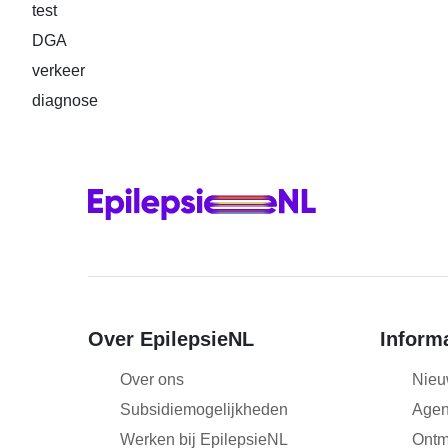
e
test
DGA
verkeer
diagnose
Over EpilepsieNL
Inform
Over ons
Nieu
Subsidiemogelijkheden
Age
Werken bij EpilepsieNL
Ontm