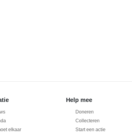
atie
Help mee
ws
Doneren
nda
Collecteren
oet elkaar
Start een actie