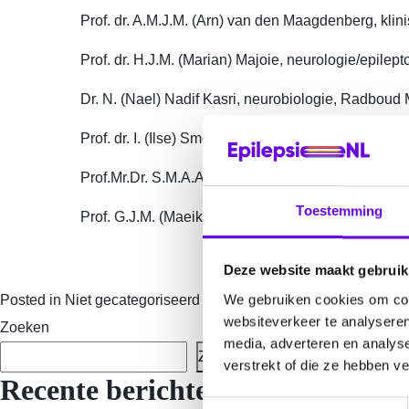
Prof. dr. A.M.J.M. (Arn) van den Maagdenberg, kli
Prof. dr. H.J.M. (Marian) Majoie, neurologie/epi
Dr. N. (Nael) Nadif Kasri, neurobiologie, Radbou
Prof. dr. I. (Ilse) Smolders, secretaris, farmacologie
Prof.Mr.Dr. S.M.A.A. (Silvia) Evers, Public Health 
Toestemming
Prof. G.J.M. (Maeike) Zijlmans, neurologie, UMC U
Deze website maakt gebruik
We gebruiken cookies om cont
Posted in
Niet gecategoriseerd
websiteverkeer te analyseren
Zoeken
media, adverteren en analys
Zoeken
verstrekt of die ze hebben v
Recente berichten
T