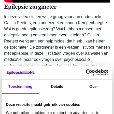
Epilepsie zorgmeter
In deze video stellen we je graag voor aan onderzoeker
Caitlin Peeters, een onderzoeker binnen Kempenhaeghe.
Wat is goede epilepsiezorg? Wat hebben mensen met
epilepsie nodig om een beter leven te leiden? Caitlin
Peeters werkt aan een hulpmiddel dat hierbij kan helpen:
de zorgmeter. De zorgmeter is een vragenlijst voor mensen
met epilepsie. In deze lijst staan vragen over aanvallen en
medicatie, maar ook vragen over psychosociale
onderwerpen, zoals welzijn, dagelijks functioneren en
participatie. Door de zorgmeter krijgen behandelaars een
completer beeld van de situatie van iemand met epilepsie.
Daarmee wordt het mogelijk om zorg te bieden die beter
Toestemming
Details
Over
aansluit bij de behoeften van het individu: zorg die écht
persoonlijk en passend is.
Deze website maakt gebruik van cookies
Bekijk de video
We gebruiken cookies om content en advertenties te