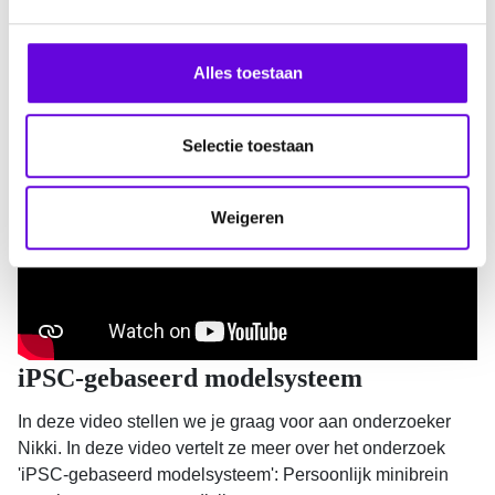
andere productiviteit, zorggebruik, welzijn en de impact
g
van zorgverlening op mantelzorgers.
s
s
Alles toestaan
e
Bekijk de video
l
e
Selectie toestaan
c
t
Weigeren
i
e
iPSC-gebaseerd modelsysteem
In deze video stellen we je graag voor aan onderzoeker
Nikki. In deze video vertelt ze meer over het onderzoek
'iPSC-gebaseerd modelsysteem': Persoonlijk minibrein