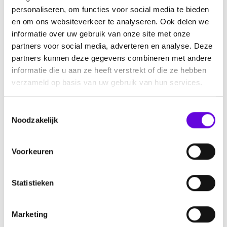
personaliseren, om functies voor social media te bieden
en om ons websiteverkeer te analyseren. Ook delen we
informatie over uw gebruik van onze site met onze
partners voor social media, adverteren en analyse. Deze
partners kunnen deze gegevens combineren met andere
informatie die u aan ze heeft verstrekt of die ze hebben
verzameld op basis van uw gebruik van hun services.
T
Noodzakelijk
Burden of Disease Study
o
e
In deze video stellen we je graag voor aan PhD-kandidaat
s
Voorkeuren
Darin, een onderzoeker binnen Maastricht University.
t
Darin onderzoekt de economische en maatschappelijke
e
gevolgen van epilepsie. Epilepsie heeft namelijk niet
m
Statistieken
alleen medische impact. Het beïnvloedt werk, welzijn en
m
kwaliteit van leven, van mensen met epilepsie én hun
i
Marketing
naasten. In dit onderzoek wordt gekeken naar onder
n