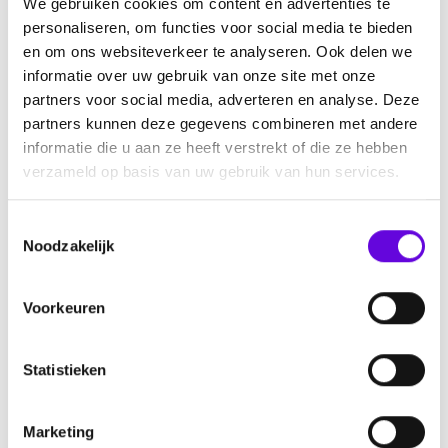
We gebruiken cookies om content en advertenties te
Ambassadeurs
personaliseren, om functies voor social media te bieden
Pers
en om ons websiteverkeer te analyseren. Ook delen we
Informatie
informatie over uw gebruik van onze site met onze
partners voor social media, adverteren en analyse. Deze
Nieuws
partners kunnen deze gegevens combineren met andere
informatie die u aan ze heeft verstrekt of die ze hebben
Agenda
verzameld op basis van uw gebruik van hun services.
Ontmoet elkaar
Nieuwsbrief aanmelden
T
Over epilepsie
Noodzakelijk
o
Help mee
e
s
Doneren
Voorkeuren
t
Collecteren
e
Start een actie
m
Statistieken
m
Nalaten
i
Steun ons als bedrijf
Marketing
n