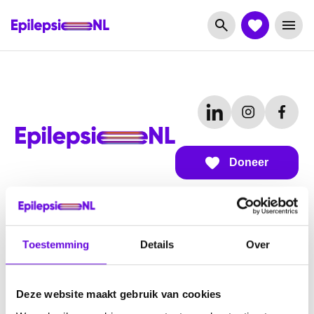
Doneer
Over EpilepsieNL
Toestemming
Details
Over
Over ons
Subsidiemogelijkheden
Deze website maakt gebruik van cookies
Werken bij EpilepsieNL