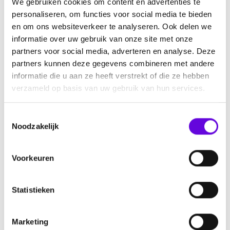
We gebruiken cookies om content en advertenties te
Ambassadeurs
personaliseren, om functies voor social media te bieden
Pers
en om ons websiteverkeer te analyseren. Ook delen we
Informatie
informatie over uw gebruik van onze site met onze
partners voor social media, adverteren en analyse. Deze
Nieuws
partners kunnen deze gegevens combineren met andere
informatie die u aan ze heeft verstrekt of die ze hebben
Agenda
verzameld op basis van uw gebruik van hun services.
Ontmoet elkaar
Nieuwsbrief aanmelden
T
Over epilepsie
Noodzakelijk
o
Help mee
e
s
Doneren
Voorkeuren
t
Collecteren
e
Start een actie
m
Statistieken
m
Nalaten
i
Steun ons als bedrijf
Marketing
n