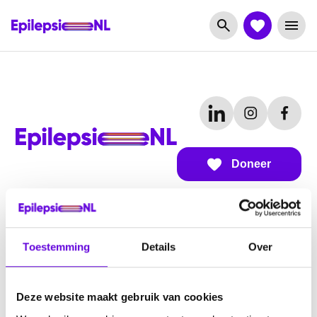
Doneer
Over EpilepsieNL
Toestemming
Details
Over
Over ons
Subsidiemogelijkheden
Deze website maakt gebruik van cookies
Werken bij EpilepsieNL