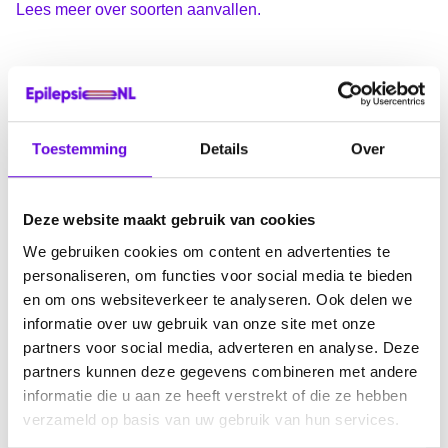
Lees meer over soorten aanvallen.
Hoe wordt de
diagnose gesteld?
Toestemming
Details
Over
De onderzoeken om de epilepsie vast te stellen, zijn
Deze website maakt gebruik van cookies
hetzelfde voor jong en oud. Je hebt een gesprek met een
We gebruiken cookies om content en advertenties te
neuroloog, je hersenactiviteit wordt gemeten met een EEG,
personaliseren, om functies voor social media te bieden
het hersenweefsel wordt in beeld gebracht met een CT-
en om ons websiteverkeer te analyseren. Ook delen we
scan of met een MRI. Soms zijn er nog meer onderzoeken
informatie over uw gebruik van onze site met onze
nodig. Een probleem bij epilepsie op oudere leeftijd is dat
partners voor social media, adverteren en analyse. Deze
het niet altijd wordt herkend. Klachten als verward gedrag,
partners kunnen deze gegevens combineren met andere
vallen, moeite hebben om op woorden te komen, kunnen
informatie die u aan ze heeft verstrekt of die ze hebben
namelijk ook bij andere aandoeningen voorkomen.
verzameld op basis van uw gebruik van hun services.
Bijvoorbeeld bij dementie, hartritmeproblemen,
bloeddrukproblemen of een TIA.