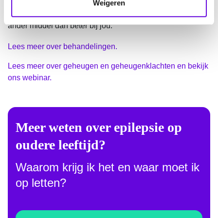
ervoor zorgen dat deze minder goed werken. Krijg je
Weigeren
i
klachten? Overleg dan met je neuroloog. Soms past een
e
ander middel dan beter bij jou.
Lees meer over behandelingen.
Lees meer over geheugen en geheugenklachten en bekijk
ons webinar.
Meer weten over epilepsie op
oudere leeftijd?
Waarom krijg ik het en waar moet ik
op letten?