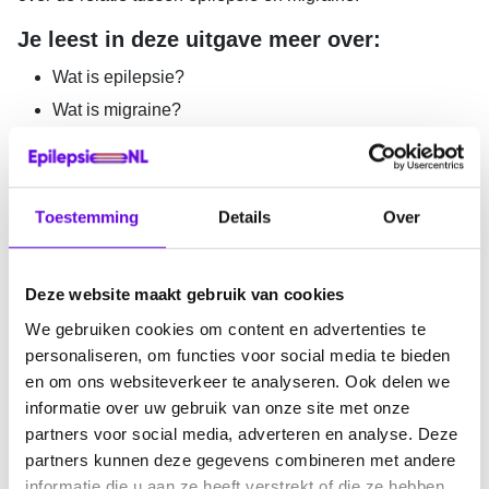
Je leest in deze uitgave meer over:
Wat is epilepsie?
Wat is migraine?
Is er een relatie tussen epilepsie en migraine?
Zien aanvallen er anders uit als je én migraine én
epilepsie hebt?
Toestemming
Details
Over
Bij wie komt het voor?
Wat zijn de overeenkomsten en verschillen?
Deze website maakt gebruik van cookies
Is het altijd duidelijk of het om epilepsie of migraine
We gebruiken cookies om content en advertenties te
gaat?
personaliseren, om functies voor social media te bieden
Wie behandelt epilepsie en wie migraine?
en om ons websiteverkeer te analyseren. Ook delen we
informatie over uw gebruik van onze site met onze
partners voor social media, adverteren en analyse. Deze
partners kunnen deze gegevens combineren met andere
Migraine en epilepsie
informatie die u aan ze heeft verstrekt of die ze hebben