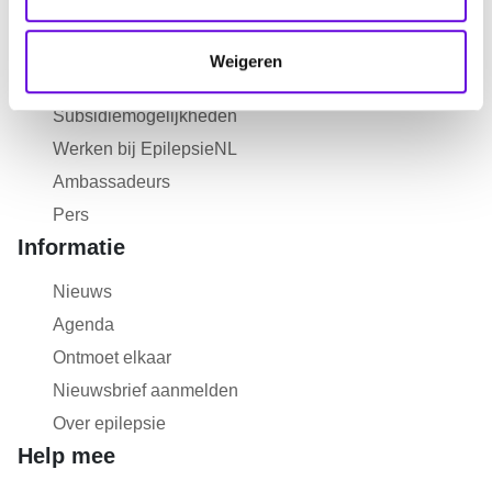
c
Over EpilepsieNL
t
Weigeren
i
Over ons
e
Subsidiemogelijkheden
Werken bij EpilepsieNL
Ambassadeurs
Pers
Informatie
Nieuws
Agenda
Ontmoet elkaar
Nieuwsbrief aanmelden
Over epilepsie
Help mee