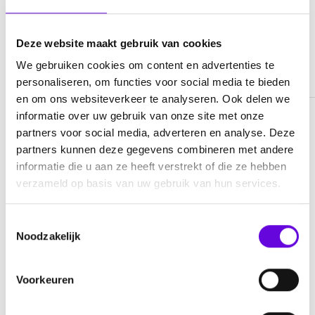
Lees meer over rijden met een auto, motor, trekker,
vrachtwagen of bus.
Deze website maakt gebruik van cookies
We gebruiken cookies om content en advertenties te
personaliseren, om functies voor social media te bieden
en om ons websiteverkeer te analyseren. Ook delen we
informatie over uw gebruik van onze site met onze
partners voor social media, adverteren en analyse. Deze
partners kunnen deze gegevens combineren met andere
informatie die u aan ze heeft verstrekt of die ze hebben
verzameld op basis van uw gebruik van hun services.
T
Noodzakelijk
o
e
s
Voorkeuren
Doneer
t
e