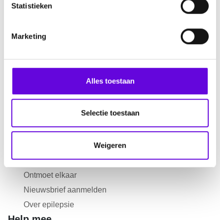
m
Statistieken
m
i
Over EpilepsieNL
Marketing
n
Over ons
g
s
Subsidiemogelijkheden
s
Alles toestaan
Werken bij EpilepsieNL
e
Ambassadeurs
l
Pers
e
Selectie toestaan
c
Informatie
t
Weigeren
Nieuws
i
e
Agenda
Ontmoet elkaar
Nieuwsbrief aanmelden
Over epilepsie
Help mee