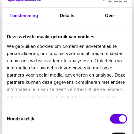
jongerenvakanties tot ongeveer 18 jaar
Toestemming
Details
Over
A tot Z reizen
biedt vakanties voor mensen met een
zorgvraag. Van volledig georganiseerde vakanties tot
maatwerkreizen en aangepaste accommodaties.
Deze website maakt gebruik van cookies
SET Reizen
organiseert begeleide reizen voor
We gebruiken cookies om content en advertenties te
mensen met een beperking, vanaf 18 jaar.
personaliseren, om functies voor social media te bieden
en om ons websiteverkeer te analyseren. Ook delen we
De
Zonnebloem
biedt dagjes uit, groepsvakanties,
informatie over uw gebruik van onze site met onze
toegankelijke vakantiehuizen en aangepaste
partners voor social media, adverteren en analyse. Deze
vaarvakanties voor iedereen van 18 jaar en ouder met
partners kunnen deze gegevens combineren met andere
een lichamelijke beperking.
informatie die u aan ze heeft verstrekt of die ze hebben
verzameld op basis van uw gebruik van hun services.
Flow Reizen
organiseert begeleide reizen voor
mensen met een beperking, ook voor mensen met
T
een
lichte vorm van epilepsie
.
Noodzakelijk
o
Handicap outdoor
organiseert campervakanties voor
e
mensen met een lichamelijke beperking.