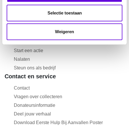
Nieuwsbrief aanmelden
l
e
Selectie toestaan
Over epilepsie
c
Help mee
t
Weigeren
i
Doneren
e
Collecteren
Start een actie
Nalaten
Steun ons als bedrijf
Contact en service
Contact
Vragen over collecteren
Donateursinformatie
Deel jouw verhaal
Download Eerste Hulp Bij Aanvallen Poster