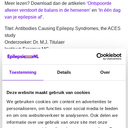
Meer lezen? Download dan de artikelen
‘Ontspoorde
afweer verstoort de balans in de hersenen’
en
‘In één dag
van je epilepsie af’
.
Titel: Antibodies Causing Epilepsy Syndromes, the ACES
study
Onderzoeker: Dr. M.J. Titulaer
Instituut: Erasmus MC
Startdatum: 1 juli 2014
Toegekend bedrag: € 203.000,-
Looptijd: 4 jaar
Toestemming
Details
Over
Intern nummer: 14-19
Deze website maakt gebruik van cookies
We gebruiken cookies om content en advertenties te
personaliseren, om functies voor social media te bieden
en om ons websiteverkeer te analyseren. Ook delen we
informatie over uw gebruik van onze site met onze