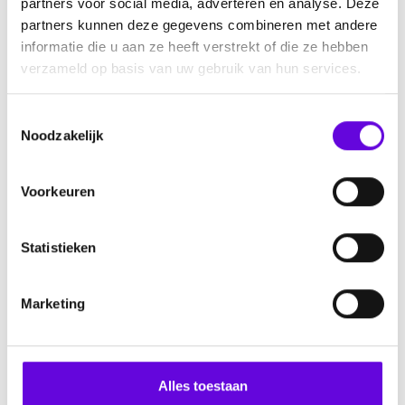
partners voor social media, adverteren en analyse. Deze
partners kunnen deze gegevens combineren met andere
Doneer
informatie die u aan ze heeft verstrekt of die ze hebben
verzameld op basis van uw gebruik van hun services.
T
Over EpilepsieNL
Noodzakelijk
o
e
Over ons
s
Voorkeuren
Subsidiemogelijkheden
t
Werken bij EpilepsieNL
e
Ambassadeurs
m
Statistieken
m
Pers
i
Informatie
Marketing
n
g
Nieuws
s
Agenda
s
Alles toestaan
Ontmoet elkaar
e