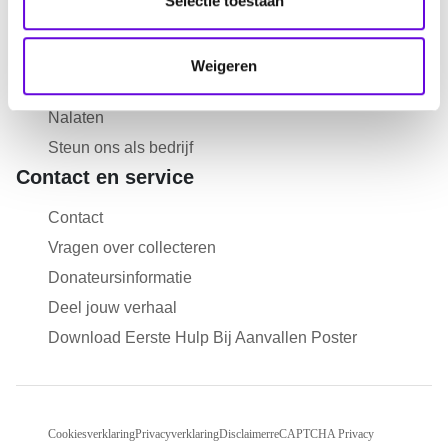
Selectie toestaan
c
Doneren
t
Collecteren
Weigeren
i
Start een actie
e
Nalaten
Steun ons als bedrijf
Contact en service
Contact
Vragen over collecteren
Donateursinformatie
Deel jouw verhaal
Download Eerste Hulp Bij Aanvallen Poster
Cookiesverklaring
Privacyverklaring
Disclaimer
reCAPTCHA Privacy