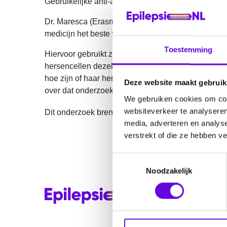
Gebruikelijke anti-aanvalsmedicatie werkt bij men
Dr. Maresca (Erasmus MC) onderzoekt hoe verande
medicijn het beste werkt voor ieder individu met h
Toestemming
Hiervoor gebruikt zij stamcellen van mensen met he
hersencellen dezelfde genetische afwijking hebb
hoe zijn of haar hersencellen reageren op verschil
Deze website maakt gebruik
over dat onderzoek).
We gebruiken cookies om cont
websiteverkeer te analyseren
Dit onderzoek brengt ons dichter bij een gericht
media, adverteren en analys
verstrekt of die ze hebben v
T
Noodzakelijk
o
e
s
t
e