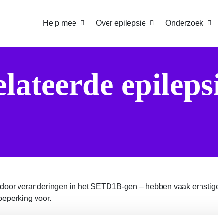
Help mee
Over epilepsie
Onderzoek
ateerde epileps
or veranderingen in het SETD1B-gen – hebben vaak ernstige,
eperking voor.