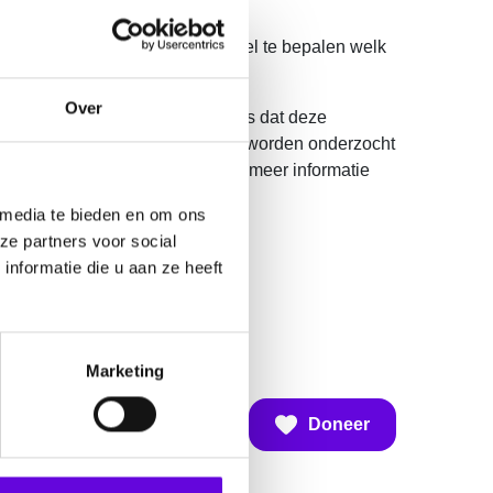
fte aan nieuwe behandelingen.
een methode ontwikkelen om snel te bepalen welk
Over
encellen. Het voordeel hiervan is dat deze
daan komen. Zo kan per persoon worden onderzocht
an Nikki Kolsters (klik
hier
voor meer informatie
 media te bieden en om ons
ze partners voor social
m.
nformatie die u aan ze heeft
Marketing
Doneer