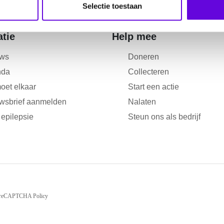
Selectie toestaan
atie
Help mee
ws
Doneren
nda
Collecteren
oet elkaar
Start een actie
wsbrief aanmelden
Nalaten
 epilepsie
Steun ons als bedrijf
reCAPTCHA Policy