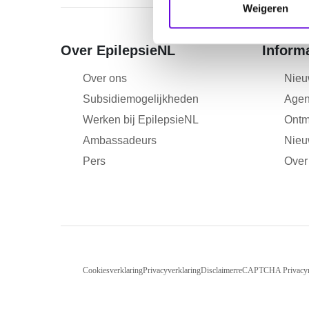
m
Weigeren
m
i
Over EpilepsieNL
Inform
n
g
Over ons
Nieu
s
Subsidiemogelijkheden
Age
s
Werken bij EpilepsieNL
Ontm
e
l
Ambassadeurs
Nieu
e
Pers
Over
c
t
i
e
Cookiesverklaring
Privacyverklaring
Disclaimer
reCAPTCHA Privacy