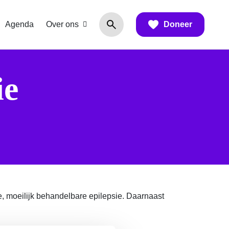
Agenda
Over ons
Doneer
ie
 moeilijk behandelbare epilepsie. Daarnaast