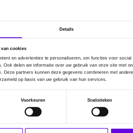
sen met dit syndroom vaak slecht. Daarom is er dringend behoe
ringen in het SETD1B-gen epilepsie veroorzaken. Ook wil zij 
et syndroom.
Details
t SETD1B-syndroom. In het lab laat ze deze uitgroeien tot hers
en als de hersencellen van de persoon waar de stamcellen van
lende medicijnen. Deze methode lijkt op die van het onderzoek v
 van cookies
ent en advertenties te personaliseren, om functies voor social
. Ook delen we informatie over uw gebruik van onze site met on
e behandeling van epilepsie bij mensen met het SETD1B-syndroo
e. Deze partners kunnen deze gegevens combineren met andere i
erzameld op basis van uw gebruik van hun services.
Voorkeuren
Statistieken