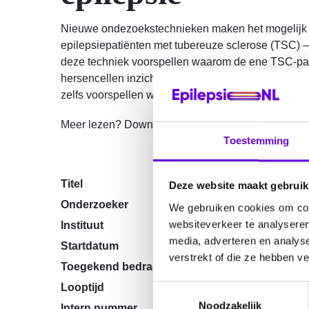
Nieuwe ondezoekstechnieken maken het mogelijk om
epilepsiepatiënten met tubereuze sclerose (TSC) 
deze techniek voorspellen waarom de ene TSC-pat
hersencellen inzicht geven in de onderliggende m
zelfs voorspellen welk medicijn het meest effectief 
Meer lezen? Download dan het artikel
‘Waarom heef
Toestemming
Titel
Exploring the utili
Deze website maakt gebruik
Onderzoeker
Dr. Y. Elgersma
We gebruiken cookies om cont
websiteverkeer te analyseren
Instituut
Erasmus MC, afde
media, adverteren en analys
Startdatum
1 maart 2020
verstrekt of die ze hebben v
Toegekend bedrag
€ 205.987,-
Looptijd
4 jaar
T
Noodzakelijk
o
Intern nummer
20-13