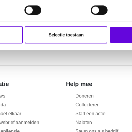
Selectie toestaan
atie
Help mee
ws
Doneren
nda
Collecteren
oet elkaar
Start een actie
wsbrief aanmelden
Nalaten
 epilepsie
Steun ons als bedrijf