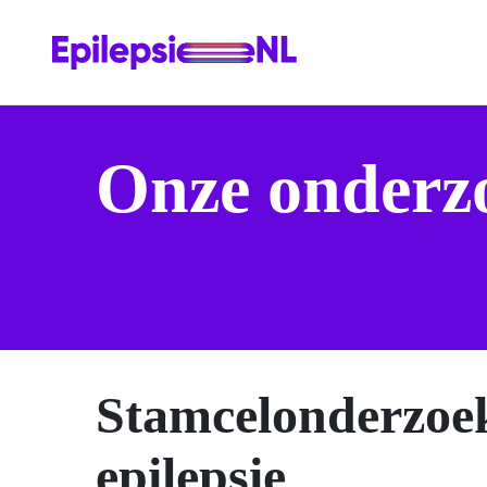
Onze onderz
Stamcelonderzoek
epilepsie