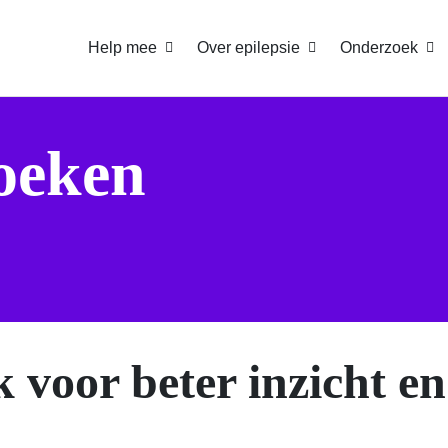
Help mee
Over epilepsie
Onderzoek
oeken
 voor beter inzicht e