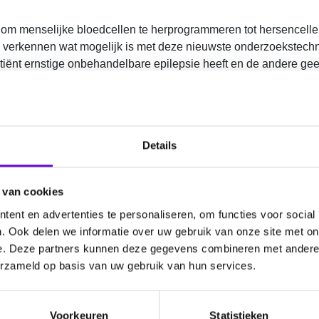
 menselijke bloedcellen te herprogrammeren tot hersencellen.
– verkennen wat mogelijk is met deze nieuwste onderzoekstechn
iënt ernstige onbehandelbare epilepsie heeft en de andere ge
echanismen die epilepsie veroorzaken? Kunnen we deze technie
is voor een specifieke patiënt?
t het ene kind epilepsie en het andere niet?’
.
Details
ty of human iPSCs to understand and treat epilepsy
 van cookies
ent en advertenties te personaliseren, om functies voor social
. Ook delen we informatie over uw gebruik van onze site met on
ling Neurowetenschappen
e. Deze partners kunnen deze gegevens combineren met andere i
erzameld op basis van uw gebruik van hun services.
Voorkeuren
Statistieken