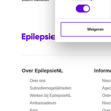
e
s
t
e
m
Weigeren
m
i
n
g
s
s
Over EpilepsieNL
Inform
e
l
Over ons
Nieu
e
c
Subsidiemogelijkheden
Age
t
Werken bij EpilepsieNL
Ontm
i
Ambassadeurs
Nieu
e
Pers
Over