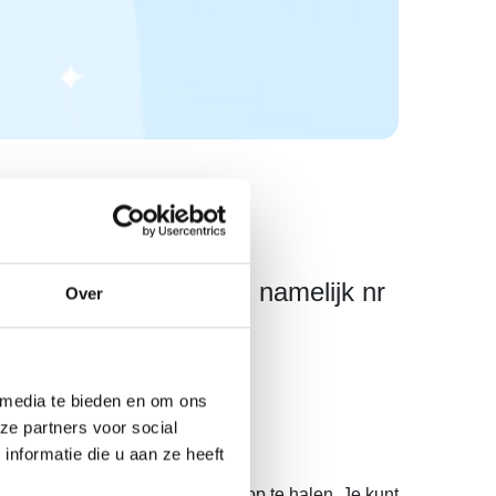
do falcons 55 doses, namelijk nr
Over
 media te bieden en om ons
ze partners voor social
nformatie die u aan ze heeft
veren en nieuwe noodmedicatie op te halen. Je kunt