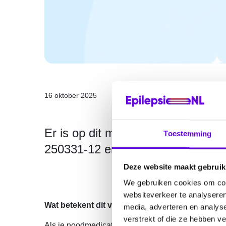
16 oktober 2025
Er is op dit moment een terugroep
Toestemming
250331-12 en 250328-004 van C
Deze website maakt gebruik
We gebruiken cookies om cont
websiteverkeer te analyseren
Wat betekent dit voor jou?
media, adverteren en analys
verstrekt of die ze hebben v
Als je noodmedicatie gebruikt van deze batches, k