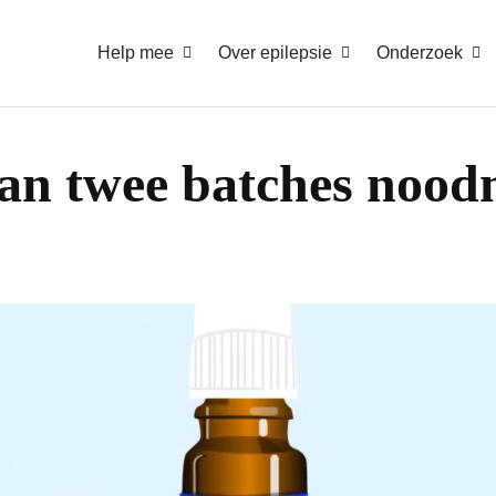
Help mee
Over epilepsie
Onderzoek
van twee batches nood