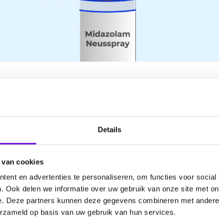
actie van twee batches Midozalam, 2,5 mg/
Details
eban Compouding.
 van cookies
ent en advertenties te personaliseren, om functies voor social
. Ook delen we informatie over uw gebruik van onze site met on
e. Deze partners kunnen deze gegevens combineren met andere i
erzameld op basis van uw gebruik van hun services.
an jouw apotheek je vragen om de oude noodmedicatie in te le