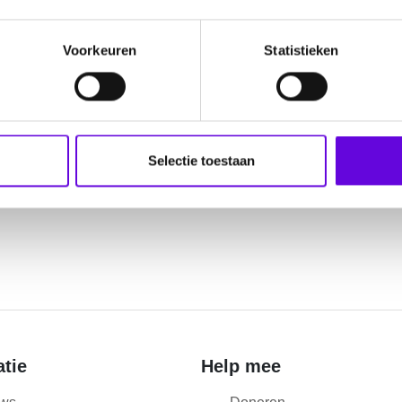
atie hebt met deze nummers. Deze terugroep actie geeft
geen
pr
Voorkeuren
Statistieken
act met betrokken partijen. Is er meer nieuws dan melden wij dat
Selectie toestaan
atie
Help mee