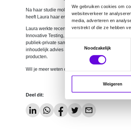
We gebruiken cookies om cont
Na haar studie moleculaire wetenschappen aan Wage
websiteverkeer te analyseren
heeft Laura haar ervaring en expertise verder uitg
media, adverteren en analys
verstrekt of die ze hebben v
Laura werkte recentelijk als Business Developer e
Innovative Testing, Hogeschool Utrecht en het Insti
T
publiek-private samenwerkingen, met als voorbeeld
Noodzakelijk
o
inhoudelijk advies aan verschillende start-ups e
e
producten.
s
Wil je meer weten over Laura?
Bekijk haar LinkedI
t
e
m
Weigeren
m
Deel dit:
i
n
g
s
s