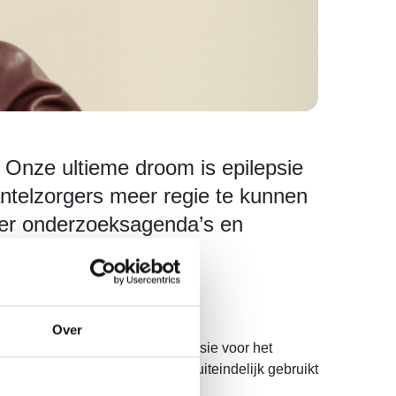
. Onze ultieme droom is epilepsie
ntelzorgers meer regie te kunnen
ver onderzoeksagenda’s en
Over
ware epilepsie. Zij heeft een passie voor het
eehelpen ontwikkelen en deze uiteindelijk gebruikt
se mooi bij elkaar.”