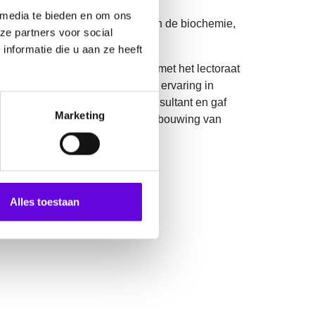
 media te bieden en om ons
trecht, faculteit geneeskunde in de biochemie,
ze partners voor social
 industrie.
nformatie die u aan ze heeft
cience & Chemistry. Dit samen met het lectoraat
ersiteit Utrecht. Zij heeft veel ervaring in
ment. Zij heeft gewerkt als consultant en gaf
Marketing
ategie voor een goede claimonderbouwing van
Alles toestaan