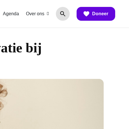
Agenda
Over ons
Doneer
tie bij