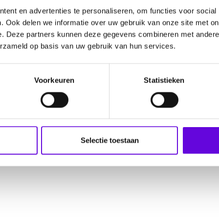
ent en advertenties te personaliseren, om functies voor social
ningen Universiteit en een promotie aan de Universiteit van U
. Ook delen we informatie over uw gebruik van onze site met on
ebouwd in toegepast onderzoek en marketing in de internationale
e. Deze partners kunnen deze gegevens combineren met andere i
erzameld op basis van uw gebruik van hun services.
n Projectmanager voor Utrecht Science Park InnovatieLab Life S
tute of Risk Assessment Sciences, faculteit Diergeneeskunde, Univ
 het NWA-ORC project Virtual Human Platform for Safety Assess
Voorkeuren
Statistieken
n MKB-bedrijven over de te volgen Research & Development str
n pagina!
Selectie toestaan