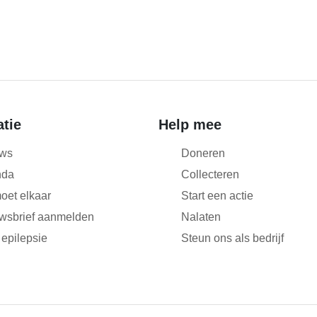
atie
Help mee
ws
Doneren
nda
Collecteren
oet elkaar
Start een actie
wsbrief aanmelden
Nalaten
 epilepsie
Steun ons als bedrijf