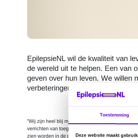
EpilepsieNL wil de kwaliteit van 
de wereld uit te helpen. Een van 
geven over hun leven. We willen
verbeteringen in de zorg.
Toestemming
“Wij zijn heel blij met ons nieuwe MT-lid”, aldus d
verrichten van toegepast onderzoek en vindt niets
Deze website maakt gebruik
zien worden in de praktijk. In de functie van MT-li