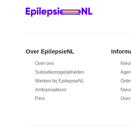
e
l
e
c
t
i
e
Over EpilepsieNL
Inform
Over ons
Nieu
Subsidiemogelijkheden
Age
Werken bij EpilepsieNL
Ontm
Ambassadeurs
Nieu
Pers
Over