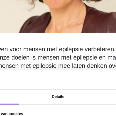
leven voor mensen met epilepsie verbeteren
onze doelen is mensen met epilepsie en ma
 mensen met epilepsie mee laten denken o
Details
irecteur Joost Wijnhoud. “Laura is als mantelzorger bekend met z
 leuker dan in onderzoek kansen zien, producten of therapieën m
 van cookies
d kennis en innovatie komen haar persoonlijke ervaring en experti