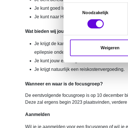
T
Je kunt goed luisteren naar anderen.
Noodzakelijk
o
Je kunt naar Houten komen voor de focusgroe
e
s
Wat bieden wij jou?
t
e
Je krijgt de kans om samen met anderen de on
m
Weigeren
epilepsie onderzoek!
m
i
Je kunt jouw ervaringen en adviezen delen me
n
Je krijgt natuurlijk een reiskostenvergoeding.
g
s
Wanneer en waar is de focusgroep?
s
e
De eerstvolgende focusgroep is op 10 december bij
l
Deze zal ergens begin 2023 plaatsvinden, verdere i
e
Aanmelden
c
t
Wil je je aanmelden voor een focusgroep of wil je 