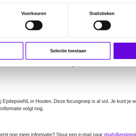
Voorkeuren
Statistieken
p.
derzoeksagenda samen te stellen. Dit betekent dat je de kans 
Selectie toestaan
t anderen en leren van de ervaringen van anderen.
 EpilepsieNL in Houten. Deze focusgroep is al vol. Je kunt je
nformatie volgt nog.
eerst nog meer informatie? Stuur een e-mail naar
shah@epilepsi