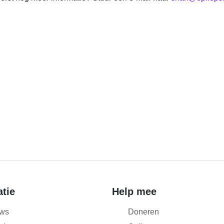
atie
Help mee
ws
Doneren