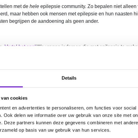
tellen met de
hele
epilepsie community. Zo bepalen niet alleen
erd, maar hebben ook mensen met epilepsie en hun naasten hier
sten begrijpen de aandoening als geen ander.
m,
Vertel het ons!
We vragen iedereen die met epilepsie te maken
en. We hebben al heel wat onderwerpen binnen. De volgende st
 hebben we jouw hulp nodig!
Details
het ons!
in een focusgroep verder te rangschikken. In zo’n focu
m verder wetenschappelijk te onderzoeken en waarom bepaalde on
 van cookies
ent en advertenties te personaliseren, om functies voor social
. Ook delen we informatie over uw gebruik van onze site met on
e. Deze partners kunnen deze gegevens combineren met andere i
erzameld op basis van uw gebruik van hun services.
n mening onder woorden te brengen.