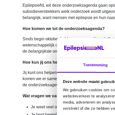
EpilepsieNL wil deze onderzoeksagenda gaan ops
subsidieverstrekkers welk onderzoek wordt uitgevo
belangrijk, want mensen met epilepsie en hun naa
Hoe komen we tot de onderzoeksagenda?
Sinds begin oktober hebben we een online-platfor
wetenschappelijk onderzoek naar gedaan moet word
de
belangrijkste
onderwerpen te komen. En daarbij
Hoe kun jij ons helpen?
Toestemming
Jij kunt ons helpen door de inzendingen uit
Vertel 
komen we er samen achter wat echt belangrijk is o
Deze website maakt gebruik
de onderzoeksagenda epilepsie op.
We gebruiken cookies om cont
Wat vragen we van je?
websiteverkeer te analyseren
media, adverteren en analys
Je weet veel over epilepsie.
verstrekt of die ze hebben v
Je bent bereid en in staat om je gedachten e