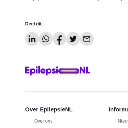
i
e
Deel dit:
Over EpilepsieNL
Inform
Over ons
Nieu