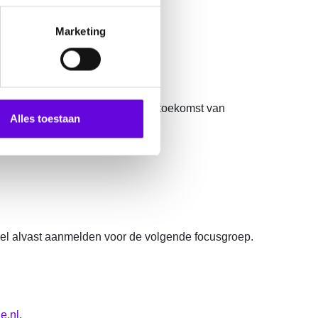
Marketing
krijgt om mee te denken over de toekomst van
Alles toestaan
 wel alvast aanmelden voor de volgende focusgroep.
e.nl
.