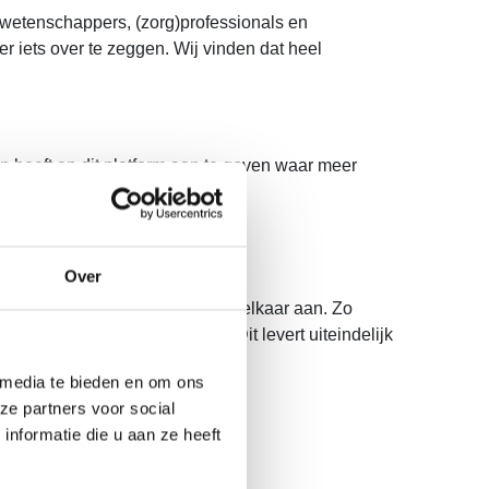
 wetenschappers, (zorg)professionals en
 iets over te zeggen. Wij vinden dat heel
 heeft op dit platform aan te geven waar meer
ap is tot een lijst met
Over
sgroep gaan we het gesprek met elkaar aan. Zo
derwerpen belangrijk zijn. Dit levert uiteindelijk
 media te bieden en om ons
ze partners voor social
nformatie die u aan ze heeft