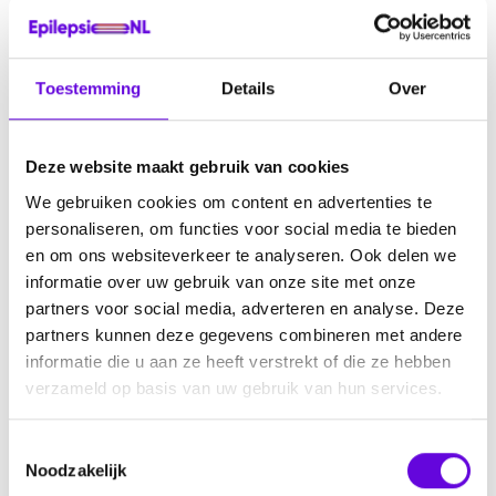
Miljuschka Witzenhausen is presentatrice en televisie-kok.
Haar dochter, Felina, kreeg haar eerste aanval toen ze drie
Toestemming
Details
Over
jaar was. Bijna zes jaar later moet er soms nog steeds een
ambulance komen. “Als ik mijn rechterarm, waarmee ik
alles doe, kon opofferen en haar epilepsie was weg, dan
Deze website maakt gebruik van cookies
deed ik het gisteren. Iedere aanval breekt mijn hart.”
We gebruiken cookies om content en advertenties te
Daarom steunt zij EpilepsieNL. En door haar bakboek te
personaliseren, om functies voor social media te bieden
pre-orderen, steun jij ook! Want de volledige opbrengst
en om ons websiteverkeer te analyseren. Ook delen we
gaat naar EpilepsieNL.
informatie over uw gebruik van onze site met onze
partners voor social media, adverteren en analyse. Deze
Het boek kost € 23,95 inclusief verzendkosten.
partners kunnen deze gegevens combineren met andere
informatie die u aan ze heeft verstrekt of die ze hebben
verzameld op basis van uw gebruik van hun services.
Deel dit:
T
Noodzakelijk
o