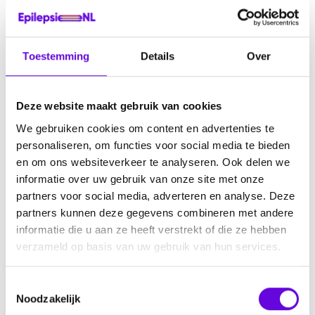
Duur:
±30 minuten
Vorm:
online (via Teams of Zoom) of telefonisch
Taal:
Nederlands of Engels
Toestemming
Details
Over
Looptijd onderzoek
Uiterste aanmeld datum:
vóór zondag 2 december 2025
Deze website maakt gebruik van cookies
We gebruiken cookies om content en advertenties te
personaliseren, om functies voor social media te bieden
en om ons websiteverkeer te analyseren. Ook delen we
Meedoen?
informatie over uw gebruik van onze site met onze
Je kunt zelf een afspraak boeken via:
partners voor social media, adverteren en analyse. Deze
https://calendar.app.google/e6dh6HAKbvfdpnJS7
partners kunnen deze gegevens combineren met andere
informatie die u aan ze heeft verstrekt of die ze hebben
Of stuur een mail naar
charlotte@axitetech.com
met het
verzameld op basis van uw gebruik van hun services.
onderwerp
Interview epilepsie
.
T
Vragen?
Noodzakelijk
o
Heb je vragen over dit onderzoek? Stuur een e-mail naar