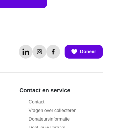
Doneer
Contact en service
Contact
Vragen over collecteren
Donateursinformatie
Deel jouw verhaal