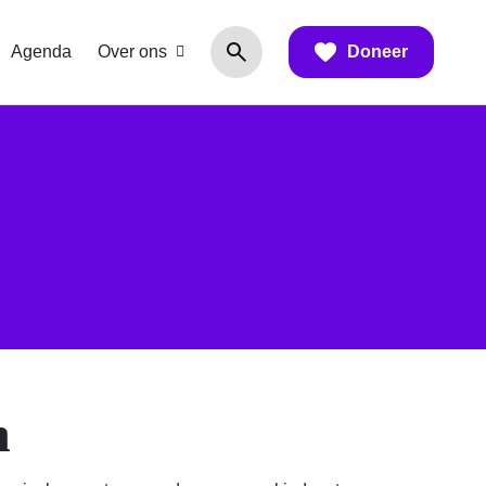
Agenda
Over ons
Doneer
n