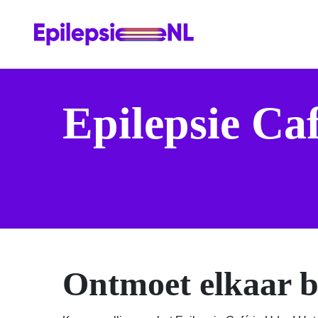
Epilepsie Ca
Ontmoet elkaar b