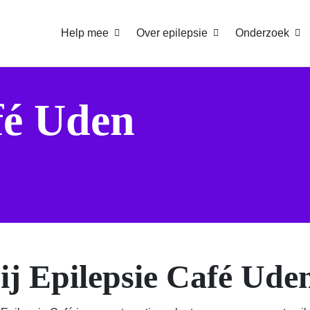
Help mee
Over epilepsie
Onderzoek
fé Uden
ij Epilepsie Café Ude