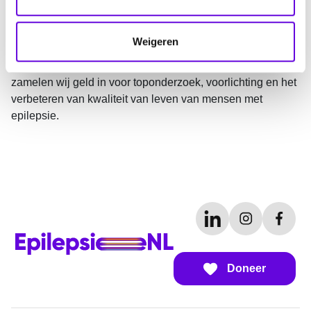
met epilepsie en hun omgeving. Dat doen we samen met
c
duizenden vrijwilligers door het hele land.
t
Weigeren
i
EpilepsieNL staat voor de community van 200.000
e
Nederlanders met epilepsie en hun omgeving. Samen
zamelen wij geld in voor toponderzoek, voorlichting en het
verbeteren van kwaliteit van leven van mensen met
epilepsie.
Doneer