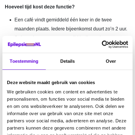
Hoeveel tijd kost deze functie?
Een café vindt gemiddeld één keer in de twee
maanden plaats. Iedere bijeenkomst duurt zo’n 2 uur.
Je bent daarnaast nog wat tijd kwijt aan het
voorbereiden en opruimen.
Wat bieden we?
Toestemming
Details
Over
Dankbaar en zinvol werk waarmee je mensen met
epilepsie helpt.
Deze website maakt gebruik van cookies
Een inwerkprogramma, goede begeleiding en een
We gebruiken cookies om content en advertenties te
vast aanspreekpunt.
personaliseren, om functies voor social media te bieden
Reiskostenvergoeding.
en om ons websiteverkeer te analyseren. Ook delen we
informatie over uw gebruik van onze site met onze
De mogelijkheid om een cursus te volgen.
partners voor social media, adverteren en analyse. Deze
Op welke plaatsen bevinden zich de Epilepsie Cafés?
partners kunnen deze gegevens combineren met andere