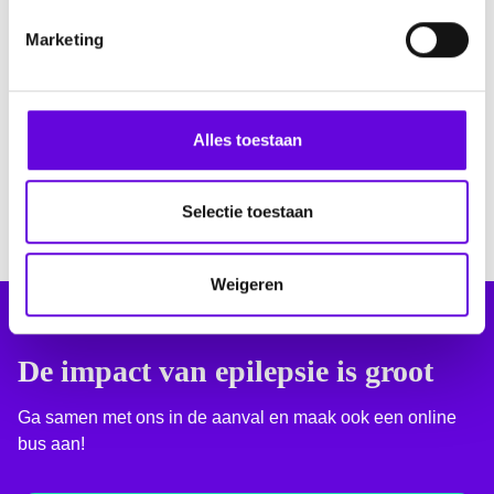
Bedank iedereen die je steunt
i
Marketing
n
g
s
Jij bent net zo blij met elke euro als wij dat zijn. Dus stuur een
s
persoonlijk bedankje naar iedereen die in jouw bus gedoneerd
Alles toestaan
heeft!
e
l
e
Selectie toestaan
c
t
Weigeren
i
e
De impact van epilepsie is groot
Ga samen met ons in de aanval en maak ook een online
bus aan!