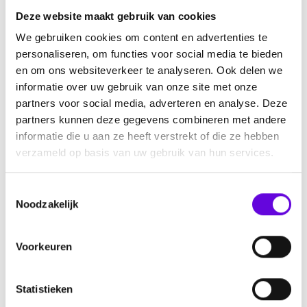
Hoe meer mensen jouw bus zien, hoe meer je ophaalt. Dus delen
Deze website maakt gebruik van cookies
delen delen! Via WhatsApp, Facebook, Twitter, LinkedIn, alles!
We gebruiken cookies om content en advertenties te
personaliseren, om functies voor social media te bieden
en om ons websiteverkeer te analyseren. Ook delen we
3
informatie over uw gebruik van onze site met onze
partners voor social media, adverteren en analyse. Deze
partners kunnen deze gegevens combineren met andere
informatie die u aan ze heeft verstrekt of die ze hebben
Vraag anderen jouw bus te delen
verzameld op basis van uw gebruik van hun services.
Ken je iemand die begrijpt waarom collecteren belangrijk voor jou
T
Noodzakelijk
is? Vraag hem ook jouw bus voor je te delen!
o
e
s
Voorkeuren
t
4
e
m
Statistieken
m