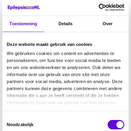
Toestemming
Details
Over
Doneer
Deze website maakt gebruik van cookies
We gebruiken cookies om content en advertenties te
personaliseren, om functies voor social media te bieden
en om ons websiteverkeer te analyseren. Ook delen we
Over EpilepsieNL
informatie over uw gebruik van onze site met onze
partners voor social media, adverteren en analyse. Deze
Over ons
partners kunnen deze gegevens combineren met andere
Subsidiemogelijkheden
informatie die u aan ze heeft verstrekt of die ze hebben
Werken bij EpilepsieNL
verzameld op basis van uw gebruik van hun services.
Ambassadeurs
T
Pers
Noodzakelijk
o
Informatie