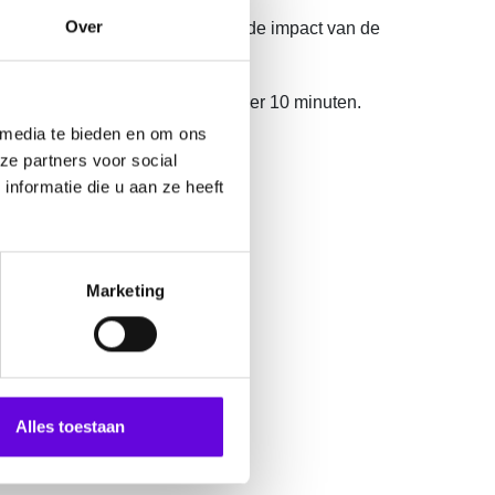
Over
zorgers bevat juist vragen over de impact van de
t voor mantelzorgers duurt ongeveer 10 minuten.
 media te bieden en om ons
anden).
ze partners voor social
nformatie die u aan ze heeft
ctgegevens hieronder).
die.
Marketing
Alles toestaan