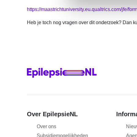
n
https://maastrichtuniversity.eu.qualtrics.com/jfe
g
s
Heb je toch nog vragen over dit onderzoek? Dan k
s
e
l
e
c
t
i
e
Over EpilepsieNL
Inform
Over ons
Nieu
Subsidiemogelijkheden
Age