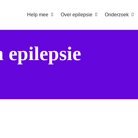
Help mee
Over epilepsie
Onderzoek
 epilepsie