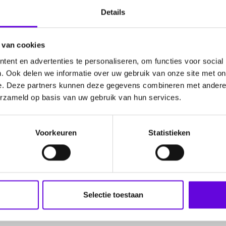
Details
rnaast ook vragen over zorggebruik. De vragenlijst voor mantel
 van cookies
ilepsie duurt 20 tot 50 minuten. Het invullen van de vragenlijs
ent en advertenties te personaliseren, om functies voor social
raagd wordt om de vragenlijst in te vullen (één keer per drie ma
. Ook delen we informatie over uw gebruik van onze site met on
e. Deze partners kunnen deze gegevens combineren met andere i
 liever een papierenversie? Neem dan contact op met Darin (conta
erzameld op basis van uw gebruik van hun services.
25. Tussen deze data kun je op elk moment meedoen aan de stu
Voorkeuren
Statistieken
Selectie toestaan
/form/SV_0d3TJMn3CrcjfXo