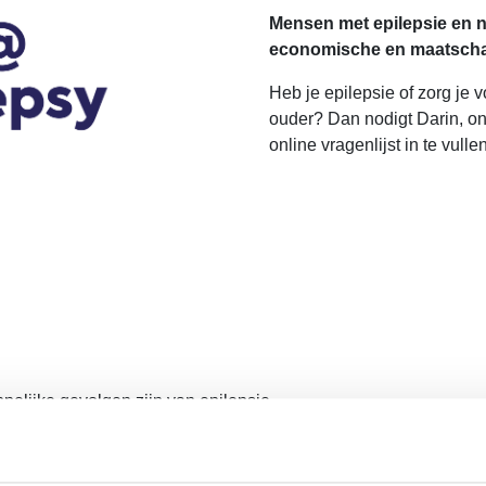
Mensen met epilepsie en 
economische en maatschap
Heb je epilepsie of zorg je 
ouder? Dan nodigt Darin, ond
online vragenlijst in te vullen
elijke gevolgen zijn van epilepsie.
n over productiviteit, welzijn en de impact van epilepsie op de 