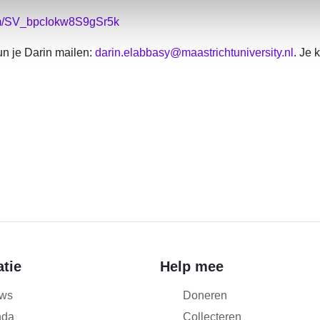
/form/SV_bpcIokw8S9gSr5k
un je Darin mailen:
darin.elabbasy@maastrichtuniversity.nl
. Je 
atie
Help mee
ws
Doneren
nda
Collecteren