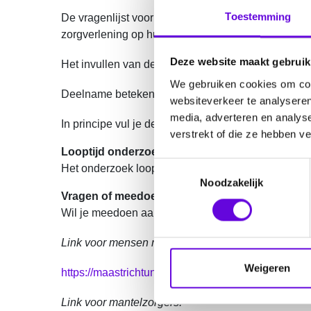
Toestemming
De vragenlijst voor mensen met epilepsie bevat daa
zorgverlening op hun kwaliteit van leven.
Deze website maakt gebruik
Het invullen van de vragenlijst voor mensen met ep
We gebruiken cookies om cont
Deelname betekent dat je in een jaar vier keer gev
websiteverkeer te analyseren
media, adverteren en analys
In principe vul je de vragenlijst online in. Wil je
verstrekt of die ze hebben v
Looptijd onderzoek
T
Het onderzoek loopt van 01-10-2024 t/m 01-11-20
Noodzakelijk
o
Vragen of meedoen?
e
Wil je meedoen aan dit onderzoek? Ga dan naar:
s
t
Link voor mensen met epilepsie:
e
m
Weigeren
https://maastrichtuniversity.eu.qualtrics.com/jfe
m
i
Link voor mantelzorgers: