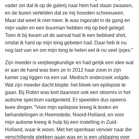
vader zei dat ik op de galerij naar hem had staan zwaaien,
en de buren vertelden dat ze mij hoorden schreeuwen.
Maar dat weet ik niet meer. Ik was ingezakt in de gang en
mijn vader en een buurman hebben mij op bed gelegd.
Toen ik bij kwam uit de aanval had ik een bebloed shirt,
omdat ik hard op mijn tong gebeten had. Daar heb ik nu
nog last van en om mijn tong te helen eet ik nu veel ijsjes.”
Zijn moeder is verpleegkundige en had gelijk een idee wat
er aan de hand was toen ze in 2012 haar zoon in zijn
kamer zag liggen na een val. Medisch onderzoek volgde.
Wat zijn moeder dacht klopte: het bleek om epilepsie te
gaan. Bij Robin was kort daarvoor ook een stoornis in het
autisme spectrum vastgesteld. Er speelden dus opeens
twee dingen. “Voor mijn epilepsie kreeg ik testen en
behandelingen in Heemstede, Noord-Holland, en voor
mijn autisme kreeg ik hulp bij een instelling in Zuid-
Holland, waar ik woon. Met het openbaar vervoer naar die
verschillende plekken gaan was en is een uitdaging voor