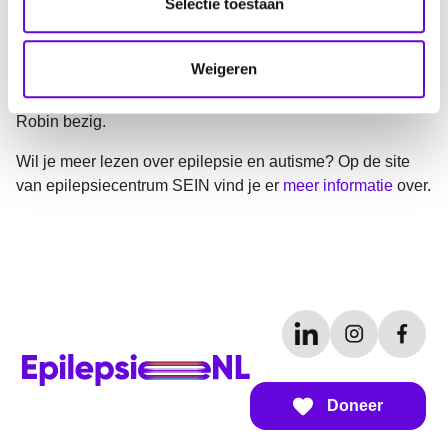
e
Selectie toestaan
beter richten!”
c
t
Hoe kan je met epilepsie én autisme én een prikkelbare
Weigeren
i
darm goed en gezond leven, zonder dat je voortdurend in
e
de gaten moet worden gehouden? Die vragen houden
Robin bezig.
Wil je meer lezen over epilepsie en autisme? Op de site
van epilepsiecentrum SEIN vind je er
meer informatie
over.
Doneer