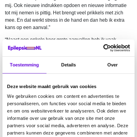
mij. Ook nieuwe indrukken opdoen en nieuwe informatie
tot mij nemen is pittig. Het brengt veel prikkels met zich
mee. En dat werkt stress in de hand en dan heb ik extra
kans op een aanval.”
“Naast een enkele keer grote aanvallen heb ik vaak
absences. Die worden bij mij meestal veroorzaakt door
stress en spanning. Daarbij komt dat veel van mijn insulten
PNEA’s zijn. Dus:
Psychogene Niet Epileptische
Toestemming
Details
Over
Aanvallen
.”
Om de epileptische aanvallen te voorkomen slikt Robin al
Deze website maakt gebruik van cookies
jaren medicijnen. Zijn neuroloog schrijft die voor. Hij stelde
Robin na een tijdje voor om de medicijnen af te bouwen.
We gebruiken cookies om content en advertenties te
Maar dat pakte door zijn autisme niet zo goed uit. Robin:
personaliseren, om functies voor social media te bieden
“De specialist zei tegen mij: ‘je mag gaan afbouwen met
en om ons websiteverkeer te analyseren. Ook delen we
de medicatie.’ Als autist neem ik zoiets heel letterlijk. Ik
informatie over uw gebruik van onze site met onze
dacht: ik ga nu een paar dagen overslaan en geen pillen
partners voor social media, adverteren en analyse. Deze
innemen. Maar dat was gewoon te snel, waardoor de
partners kunnen deze gegevens combineren met andere