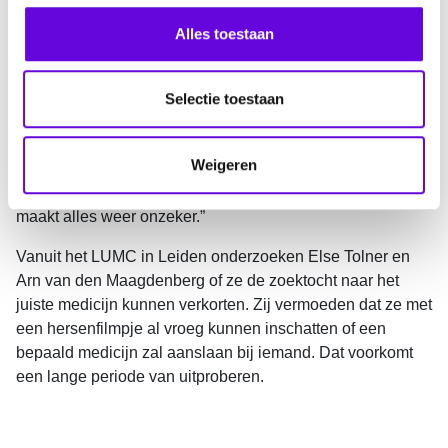
medicijnen gebruikt, houdt last van epileptische aanvallen.
s
Ook komen vervelende bijwerkingen voor. Frank herkent
s
Alles toestaan
dit maar al te goed. “Ik kreeg medicatie, maar had erg veel
e
last van bijwerkingen. Ik kon dingen niet goed onthouden,
l
verloor veel haar en ik werd kortaf naar m’n kinderen.
e
Selectie toestaan
Uiteindelijk ben ik nog twee keer overgestapt naar andere
c
medicijnen. Ik dacht dat het goed zat, want de aanvallen
t
Weigeren
bleven ruim zeven maanden weg. Maar laatst kreeg ik
i
ineens weer een aanval. Dat is zo confronterend, het
e
maakt alles weer onzeker.”
Vanuit het LUMC in Leiden onderzoeken Else Tolner en
Arn van den Maagdenberg of ze de zoektocht naar het
juiste medicijn kunnen verkorten. Zij vermoeden dat ze met
een hersenfilmpje al vroeg kunnen inschatten of een
bepaald medicijn zal aanslaan bij iemand. Dat voorkomt
een lange periode van uitproberen.