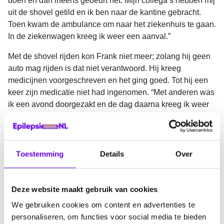
doen en dan ineens gebeurt het. Mijn collega’s hebben mij
uit de shovel getild en ik ben naar de kantine gebracht.
Toen kwam de ambulance om naar het ziekenhuis te gaan.
In de ziekenwagen kreeg ik weer een aanval.”
Met de shovel rijden kon Frank niet meer; zolang hij geen
auto mag rijden is dat niet verantwoord. Hij kreeg
medicijnen voorgeschreven en het ging goed. Tot hij een
keer zijn medicatie niet had ingenomen. “Met anderen was
ik een avond doorgezakt en de dag daarna kreeg ik weer
een aanval. Zo, ik baalde zeg! Hoe had ik zo dom kunnen
zijn?
Vanaf toen realiseerde ik me hoe belangrijk die medicijnen
Toestemming
Details
Over
voor mij zijn. Ik neem ze nu heel precies in. Maar ja, dan
krijg ik toch nog weleens een insult. Als ik stress meemaak
ben ik gevoeliger voor een aanval. En nu de prijzen van
Deze website maakt gebruik van cookies
levensmiddelen omhoogschieten en alleen mijn vrouw
We gebruiken cookies om content en advertenties te
werkt geven die extra uitgaven echt wel stress.”
personaliseren, om functies voor social media te bieden