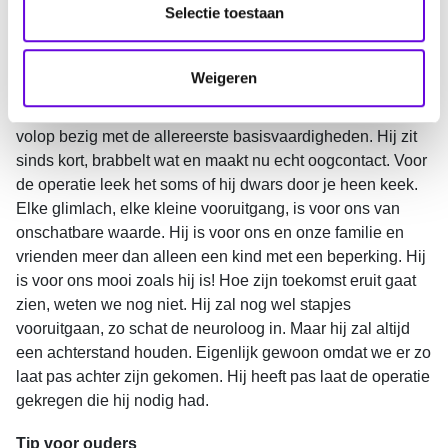
e
Selectie toestaan
van de medicatie! Helaas heeft de epilepsie wel diepe
c
sporen nagelaten. Milan heeft door alle aanvallen en het
t
later starten van de juiste behandeling een flinke
Weigeren
i
ontwikkelingsachterstand opgelopen. Waar andere kindjes
e
hun eerste woordjes zeggen of stapjes zetten, is Milan nog
volop bezig met de allereerste basisvaardigheden. Hij zit
sinds kort, brabbelt wat en maakt nu echt oogcontact. Voor
de operatie leek het soms of hij dwars door je heen keek.
Elke glimlach, elke kleine vooruitgang, is voor ons van
onschatbare waarde. Hij is voor ons en onze familie en
vrienden meer dan alleen een kind met een beperking. Hij
is voor ons mooi zoals hij is! Hoe zijn toekomst eruit gaat
zien, weten we nog niet. Hij zal nog wel stapjes
vooruitgaan, zo schat de neuroloog in. Maar hij zal altijd
een achterstand houden. Eigenlijk gewoon omdat we er zo
laat pas achter zijn gekomen. Hij heeft pas laat de operatie
gekregen die hij nodig had.
Tip voor ouders