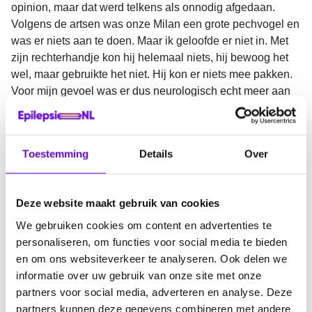
opinion, maar dat werd telkens als onnodig afgedaan.
Volgens de artsen was onze Milan een grote pechvogel en
was er niets aan te doen. Maar ik geloofde er niet in. Met
zijn rechterhandje kon hij helemaal niets, hij bewoog het
wel, maar gebruikte het niet. Hij kon er niets mee pakken.
Voor mijn gevoel was er dus neurologisch echt meer aan
de hand dan pure pech.
De boodschap dat hij misschien vroeg zou overlijden was
voor mij de grens. Ik heb toen echt een second opinion
Toestemming
Details
Over
geëist. Als onze Milan dan vroeg zou kunnen overlijden,
wilde ik dat van verschillende artsen horen. De artsen
wilden toch nog eerst nog een tweede MRI-scan maken en
Deze website maakt gebruik van cookies
als dáár niets op te zien zou zijn zouden zijn gegevens
We gebruiken cookies om content en advertenties te
worden doorgestuurd naar het UMC Utrecht/Wilhelmina
personaliseren, om functies voor social media te bieden
Kinderziekenhuis (WKZ). Die tweede MRI hebben ze
en om ons websiteverkeer te analyseren. Ook delen we
uiteindelijk in februari 2025 gemaakt. Omdat ze ook daar
informatie over uw gebruik van onze site met onze
niets op konden vinden, hebben ze de gegevens van
partners voor social media, adverteren en analyse. Deze
beide MRI onderzoeken naar Utrecht doorgestuurd.
partners kunnen deze gegevens combineren met andere