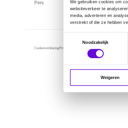
We gebruiken cookies om cont
Pers
Over
websiteverkeer te analyseren
media, adverteren en analys
verstrekt of die ze hebben v
T
Noodzakelijk
o
Cookiesverklaring
Privacyverklaring
Disclaimer
reCAPTCHA Privacy
e
s
t
e
m
Weigeren
m
i
n
g
s
s
e