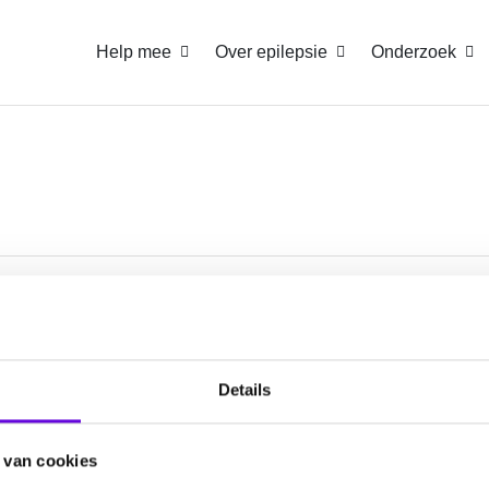
Help mee
Over epilepsie
Onderzoek
atie
Help mee
ws
Doneren
Details
nda
Collecteren
oet elkaar
Start een actie
 van cookies
wsbrief aanmelden
Nalaten