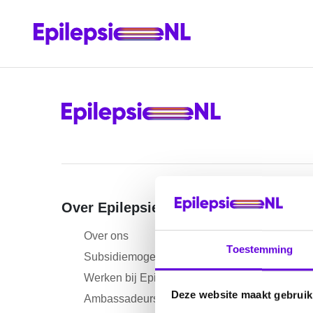
Over EpilepsieNL
Inform
Over ons
Nieu
Toestemming
Subsidiemogelijkheden
Age
Werken bij EpilepsieNL
Ontm
Deze website maakt gebruik
Ambassadeurs
Nieu