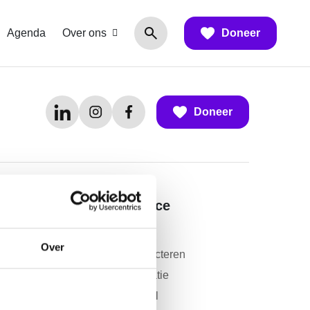
Agenda
Over ons
Doneer
Doneer
Contact en service
Contact
Over
Vragen over collecteren
Donateursinformatie
Deel jouw verhaal