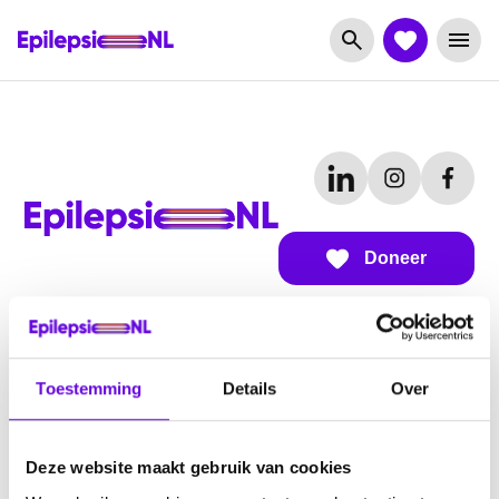
Doneer
Over EpilepsieNL
Toestemming
Details
Over
Over ons
Subsidiemogelijkheden
Deze website maakt gebruik van cookies
Werken bij EpilepsieNL