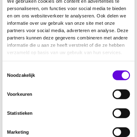
We gebruiken cookies om content en advertenties te
Ambassadeurs
personaliseren, om functies voor social media te bieden
Pers
en om ons websiteverkeer te analyseren. Ook delen we
Informatie
informatie over uw gebruik van onze site met onze
partners voor social media, adverteren en analyse. Deze
Nieuws
partners kunnen deze gegevens combineren met andere
informatie die u aan ze heeft verstrekt of die ze hebben
Agenda
verzameld op basis van uw gebruik van hun services.
Ontmoet elkaar
Nieuwsbrief aanmelden
T
Over epilepsie
Noodzakelijk
o
Help mee
e
s
Doneren
Voorkeuren
t
Collecteren
e
Start een actie
m
Statistieken
m
Nalaten
i
Steun ons als bedrijf
Marketing
n