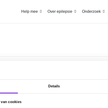
Help mee
Over epilepsie
Onderzoek
atie
Help mee
ws
Doneren
Details
nda
Collecteren
oet elkaar
Start een actie
 van cookies
wsbrief aanmelden
Nalaten