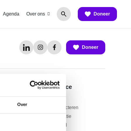
Agenda
Over ons
Doneer
Doneer
Contact en service
Contact
Over
Vragen over collecteren
Donateursinformatie
Deel jouw verhaal