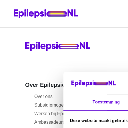
Over EpilepsieNL
Inform
Over ons
Nieu
Toestemming
Subsidiemogelijkheden
Age
Werken bij EpilepsieNL
Ontm
Deze website maakt gebruik
Ambassadeurs
Nieu