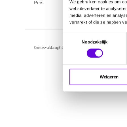
We gebruiken cookies om cont
Pers
Over
websiteverkeer te analyseren
media, adverteren en analys
verstrekt of die ze hebben v
T
Noodzakelijk
o
Cookiesverklaring
Privacyverklaring
Disclaimer
reCAPTCHA Privacy
e
s
t
e
m
Weigeren
m
i
n
g
s
s
e