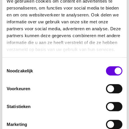
We gebruiken cookies om content en advertenties te
Ambassadeurs
personaliseren, om functies voor social media te bieden
Pers
en om ons websiteverkeer te analyseren. Ook delen we
Informatie
informatie over uw gebruik van onze site met onze
partners voor social media, adverteren en analyse. Deze
Nieuws
partners kunnen deze gegevens combineren met andere
informatie die u aan ze heeft verstrekt of die ze hebben
Agenda
verzameld op basis van uw gebruik van hun services.
Ontmoet elkaar
Nieuwsbrief aanmelden
T
Over epilepsie
Noodzakelijk
o
Help mee
e
s
Doneren
Voorkeuren
t
Collecteren
e
Start een actie
m
Statistieken
m
Nalaten
i
Steun ons als bedrijf
Marketing
n