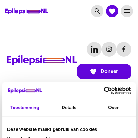
Doneer
Over EpilepsieNL
Toestemming
Details
Over
Over ons
Subsidiemogelijkheden
Deze website maakt gebruik van cookies
Werken bij EpilepsieNL