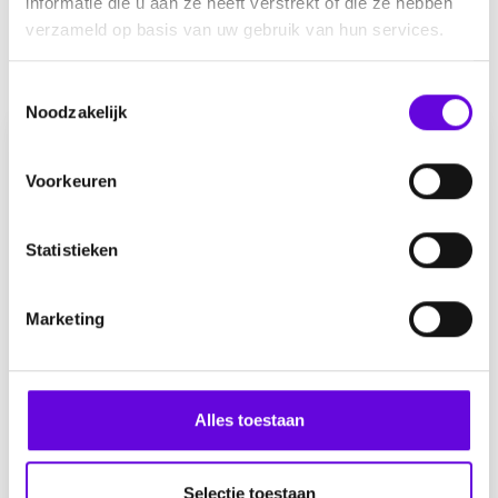
informatie die u aan ze heeft verstrekt of die ze hebben
verzameld op basis van uw gebruik van hun services.
Andere verhalen
T
Noodzakelijk
o
e
s
Voorkeuren
t
e
m
Statistieken
m
i
Marketing
n
g
s
Leven met moeilijk behandelbare
s
epilepsie
Alles toestaan
e
l
e
Selectie toestaan
door
Elke
0