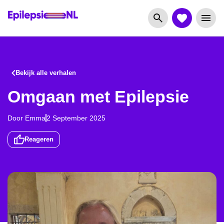
Bekijk alle verhalen
Omgaan met Epilepsie
Door
Emma
2 September 2025
Reageren