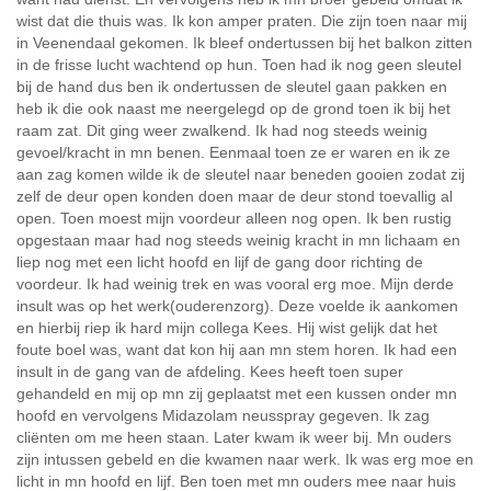
wist dat die thuis was. Ik kon amper praten. Die zijn toen naar mij
in Veenendaal gekomen. Ik bleef ondertussen bij het balkon zitten
in de frisse lucht wachtend op hun. Toen had ik nog geen sleutel
bij de hand dus ben ik ondertussen de sleutel gaan pakken en
heb ik die ook naast me neergelegd op de grond toen ik bij het
raam zat. Dit ging weer zwalkend. Ik had nog steeds weinig
gevoel/kracht in mn benen. Eenmaal toen ze er waren en ik ze
aan zag komen wilde ik de sleutel naar beneden gooien zodat zij
zelf de deur open konden doen maar de deur stond toevallig al
open. Toen moest mijn voordeur alleen nog open. Ik ben rustig
opgestaan maar had nog steeds weinig kracht in mn lichaam en
liep nog met een licht hoofd en lijf de gang door richting de
voordeur. Ik had weinig trek en was vooral erg moe. Mijn derde
insult was op het werk(ouderenzorg). Deze voelde ik aankomen
en hierbij riep ik hard mijn collega Kees. Hij wist gelijk dat het
foute boel was, want dat kon hij aan mn stem horen. Ik had een
insult in de gang van de afdeling. Kees heeft toen super
gehandeld en mij op mn zij geplaatst met een kussen onder mn
hoofd en vervolgens Midazolam neusspray gegeven. Ik zag
cliënten om me heen staan. Later kwam ik weer bij. Mn ouders
zijn intussen gebeld en die kwamen naar werk. Ik was erg moe en
licht in mn hoofd en lijf. Ben toen met mn ouders mee naar huis