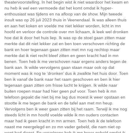
theatervoorstelling. In het begin wist ik niet waardoor het kwam en
nu heb ik wel een vermoede dat het komt omdat ik hyper-
enthousiast was tijdens en na afloop van de show. Mijn tweede
insult was op 26 juli 2023 thuis in Veenendaal. Ik was alleen thuis
en aan het koken en voelde me niet lekker worden, licht in mn
hoofd en verloor de controle over mn lichaam, ik leek wel dronken
hoe dat ik door het huis liep. Ik was op de stoel gaan zitten maar
merkte dat dit niet lekker zat en ben toen verschoven richting de
bank en hoer tegenaan gaan zitten met mn rug rechtop maar
merkte dat ik niet recht bleef zitten en geen kracht had in mn
benen. Toen heb ik me verschoven naar ergens anders tegen de
bank aan. Ik wilde vervolgens gaan staan maar ook op dat
moment was ik nog te ‘dronken’ dus ik zwalkte het huis door. Toen
ben ik vanaf de bank naar het raam geschoven en ben ik hier
tegenaan gaan zitten om frisse lucht te krijgen. Ik wilde naar
buiten roepen maar had hier geen puf voor. Toen heb ik mn
telefoon gepakt die niet bij me lag dus moest ik weer opstaan en
stootte ik me tegen de bank en de tafel aan met mn heup.
Vervolgens ben ik weer gaan zitten bij het raam. Terwijl ik me nog
steeds licht in mn hoofd voelde wilde ik mn ouders contacten
maar had ik geen kracht in mn armen. Toen heb ik de telefoon
naast me neergelegd en zo mn vader gebeld, die nam niet op
want had dienst. En vervolgens heb ik mn broer gebeld omdat ik