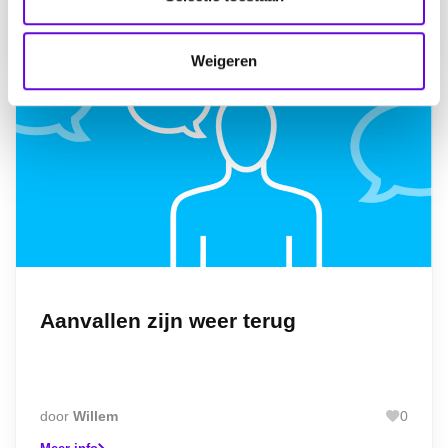
c
Meer info
t
Weigeren
i
e
Aanvallen zijn weer terug
door
Willem
0