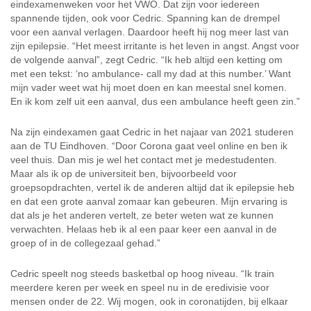
eindexamenweken voor het VWO. Dat zijn voor iedereen
spannende tijden, ook voor Cedric. Spanning kan de drempel
voor een aanval verlagen. Daardoor heeft hij nog meer last van
zijn epilepsie. “Het meest irritante is het leven in angst. Angst voor
de volgende aanval”, zegt Cedric. “Ik heb altijd een ketting om
met een tekst: ‘no ambulance- call my dad at this number.’ Want
mijn vader weet wat hij moet doen en kan meestal snel komen.
En ik kom zelf uit een aanval, dus een ambulance heeft geen zin.”
Na zijn eindexamen gaat Cedric in het najaar van 2021 studeren
aan de TU Eindhoven. “Door Corona gaat veel online en ben ik
veel thuis. Dan mis je wel het contact met je medestudenten.
Maar als ik op de universiteit ben, bijvoorbeeld voor
groepsopdrachten, vertel ik de anderen altijd dat ik epilepsie heb
en dat een grote aanval zomaar kan gebeuren. Mijn ervaring is
dat als je het anderen vertelt, ze beter weten wat ze kunnen
verwachten. Helaas heb ik al een paar keer een aanval in de
groep of in de collegezaal gehad.”
Cedric speelt nog steeds basketbal op hoog niveau. “Ik train
meerdere keren per week en speel nu in de eredivisie voor
mensen onder de 22. Wij mogen, ook in coronatijden, bij elkaar