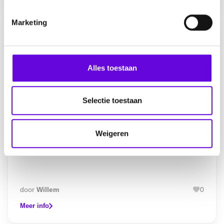
m
i
Marketing
n
g
s
s
Alles toestaan
e
l
e
Selectie toestaan
c
t
Weigeren
i
Aanvallen zijn weer terug
e
door
Willem
0
Meer info