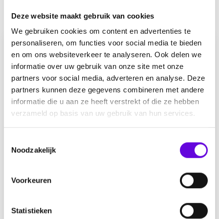
Andere verhalen
Deze website maakt gebruik van cookies
We gebruiken cookies om content en advertenties te
personaliseren, om functies voor social media te bieden
en om ons websiteverkeer te analyseren. Ook delen we
informatie over uw gebruik van onze site met onze
partners voor social media, adverteren en analyse. Deze
partners kunnen deze gegevens combineren met andere
informatie die u aan ze heeft verstrekt of die ze hebben
verzameld op basis van uw gebruik van hun services.
T
Noodzakelijk
Leven met moeilijk behandelbare
o
e
epilepsie
s
Voorkeuren
t
e
door
Elke
0
m
Statistieken
Meer info