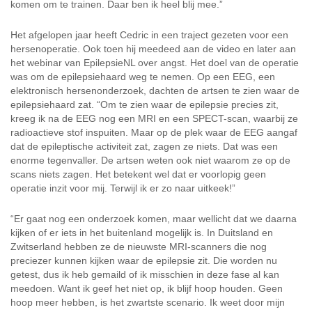
komen om te trainen. Daar ben ik heel blij mee.”
Het afgelopen jaar heeft Cedric in een traject gezeten voor een
hersenoperatie. Ook toen hij meedeed aan de video en later aan
het webinar van EpilepsieNL over angst. Het doel van de operatie
was om de epilepsiehaard weg te nemen. Op een EEG, een
elektronisch hersenonderzoek, dachten de artsen te zien waar de
epilepsiehaard zat. “Om te zien waar de epilepsie precies zit,
kreeg ik na de EEG nog een MRI en een SPECT-scan, waarbij ze
radioactieve stof inspuiten. Maar op de plek waar de EEG aangaf
dat de epileptische activiteit zat, zagen ze niets. Dat was een
enorme tegenvaller. De artsen weten ook niet waarom ze op de
scans niets zagen. Het betekent wel dat er voorlopig geen
operatie inzit voor mij. Terwijl ik er zo naar uitkeek!”
“Er gaat nog een onderzoek komen, maar wellicht dat we daarna
kijken of er iets in het buitenland mogelijk is. In Duitsland en
Zwitserland hebben ze de nieuwste MRI-scanners die nog
preciezer kunnen kijken waar de epilepsie zit. Die worden nu
getest, dus ik heb gemaild of ik misschien in deze fase al kan
meedoen. Want ik geef het niet op, ik blijf hoop houden. Geen
hoop meer hebben, is het zwartste scenario. Ik weet door mijn