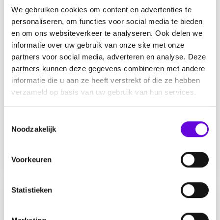
We gebruiken cookies om content en advertenties te
personaliseren, om functies voor social media te bieden
en om ons websiteverkeer te analyseren. Ook delen we
informatie over uw gebruik van onze site met onze
partners voor social media, adverteren en analyse. Deze
partners kunnen deze gegevens combineren met andere
informatie die u aan ze heeft verstrekt of die ze hebben
verzameld op basis van uw gebruik van hun services.
Aanvallen zijn weer terug
T
Noodzakelijk
o
e
door
Willem
0
s
Voorkeuren
Meer info
t
e
m
Statistieken
m
i