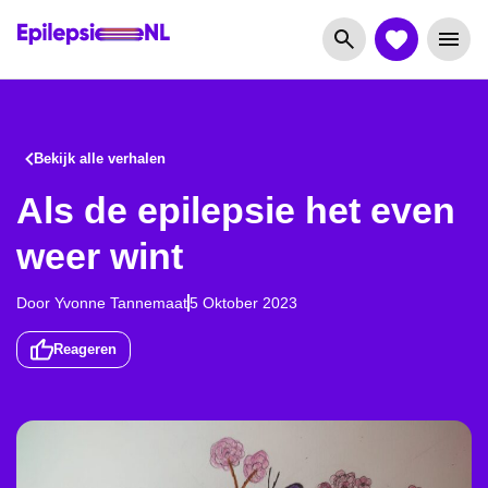
Bekijk alle verhalen
Als de epilepsie het even
weer wint
Door
Yvonne
Tannemaat
5 Oktober 2023
Reageren