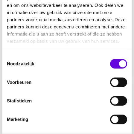
en om ons websiteverkeer te analyseren. Ook delen we
informatie over uw gebruik van onze site met onze
partners voor social media, adverteren en analyse. Deze
partners kunnen deze gegevens combineren met andere
Aanvallen zijn weer terug
informatie die u aan ze heeft verstrekt of die ze hebben
verzameld op basis van uw gebruik van hun services.
door
Willem
0
T
Noodzakelijk
o
Meer info
e
s
Voorkeuren
t
e
m
Statistieken
m
i
Marketing
n
g