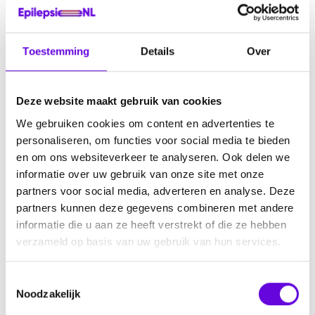
Ik gaf aan dat ik zo snel mogelijk terug naar Nederland wilde.
Ik wist wat mij die nacht was overkomen.
Toestemming
Details
Over
Voor het eerst in mijn leven wist ik het zeker.
Deze website maakt gebruik van cookies
Dit was weer die ziekte…
We gebruiken cookies om content en advertenties te
Die grote, enge ziekte.
personaliseren, om functies voor social media te bieden
en om ons websiteverkeer te analyseren. Ook delen we
Echte epilepsie
informatie over uw gebruik van onze site met onze
partners voor social media, adverteren en analyse. Deze
SEIN
partners kunnen deze gegevens combineren met andere
informatie die u aan ze heeft verstrekt of die ze hebben
Terug in Nederland werd ik doorverwezen naar SEIN, een
verzameld op basis van uw gebruik van hun services.
gespecialiseerd epilepsiecentrum. Daar drong pas echt door hoe
ernstig mijn situatie was, en hoe lang ik hier al mee had
rondgelopen zonder dat iemand het had gezien.
T
Noodzakelijk
o
Bij SEIN werd mij duidelijk dat wat ik jarenlang had ervaren geen
e