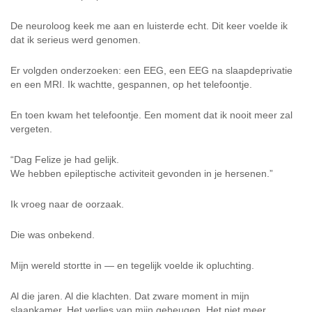
De neuroloog keek me aan en luisterde echt. Dit keer voelde ik
dat ik serieus werd genomen.
Er volgden onderzoeken: een EEG, een EEG na slaapdeprivatie
en een MRI. Ik wachtte, gespannen, op het telefoontje.
En toen kwam het telefoontje. Een moment dat ik nooit meer zal
vergeten.
“Dag Felize je had gelijk.
We hebben epileptische activiteit gevonden in je hersenen.”
Ik vroeg naar de oorzaak.
Die was onbekend.
Mijn wereld stortte in — en tegelijk voelde ik opluchting.
Al die jaren. Al die klachten. Dat zware moment in mijn
slaapkamer. Het verlies van mijn geheugen. Het niet meer