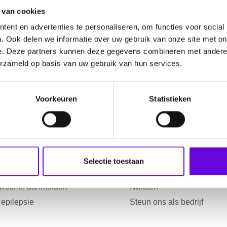
 van cookies
ent en advertenties te personaliseren, om functies voor social
. Ook delen we informatie over uw gebruik van onze site met on
e. Deze partners kunnen deze gegevens combineren met andere i
erzameld op basis van uw gebruik van hun services.
Voorkeuren
Statistieken
atie
Help mee
ws
Doneren
nda
Collecteren
Selectie toestaan
oet elkaar
Start een actie
wsbrief aanmelden
Nalaten
 epilepsie
Steun ons als bedrijf