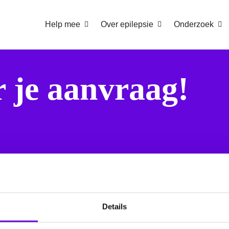
Help mee
Over epilepsie
Onderzoek
 je aanvraag!
toekomst zonder epilepsie’. We hebben je aanvraag in goede o
Details