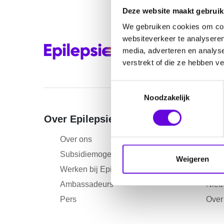
Deze website maakt gebruik
We gebruiken cookies om cont
websiteverkeer te analyseren
media, adverteren en analys
verstrekt of die ze hebben v
T
Noodzakelijk
o
e
Over EpilepsieNL
Inform
s
t
Over ons
Nieu
e
Subsidiemogelijkheden
Age
m
Weigeren
Werken bij EpilepsieNL
Ontm
m
i
Ambassadeurs
Nieu
n
Pers
Over
g
s