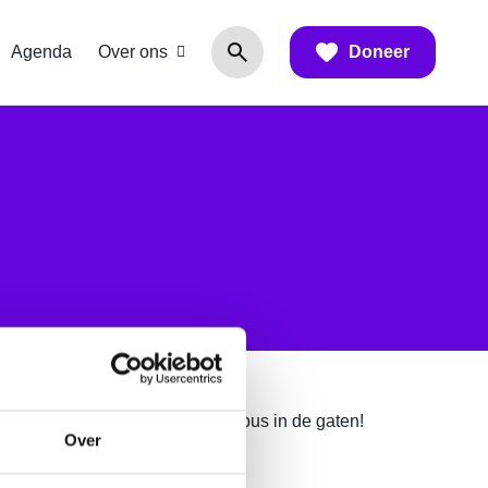
Agenda
Over ons
Doneer
rde ontvangen. Houd je brievenbus in de gaten!
Over